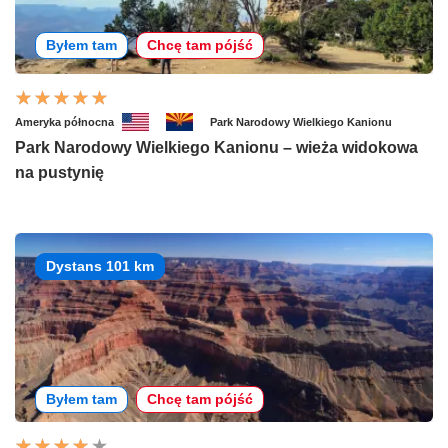
Byłem tam
Chcę tam pójść
Ameryka północna
Park Narodowy Wielkiego Kanionu
Park Narodowy Wielkiego Kanionu – wieża widokowa
na pustynię
Dystans 101 km
Byłem tam
Chcę tam pójść