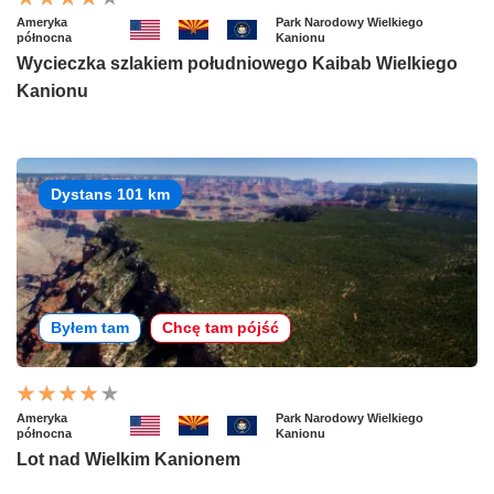
Ameryka
Park Narodowy Wielkiego
północna
Kanionu
Wycieczka szlakiem południowego Kaibab Wielkiego
Kanionu
Dystans 101 km
Byłem tam
Chcę tam pójść
Ameryka
Park Narodowy Wielkiego
północna
Kanionu
Lot nad Wielkim Kanionem