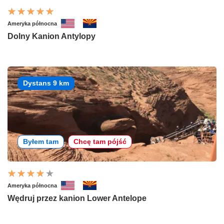
Ameryka północna
Dolny Kanion Antylopy
Dystans 9 km
Byłem tam
Chcę tam pójść
Ameryka północna
Wędruj przez kanion Lower Antelope