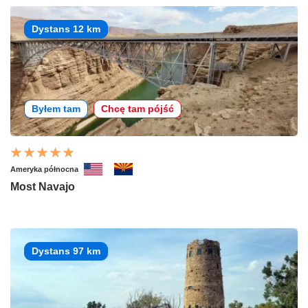
Dystans 12 km
Byłem tam
Chcę tam pójść
Ameryka północna
Most Navajo
Dystans 97 km