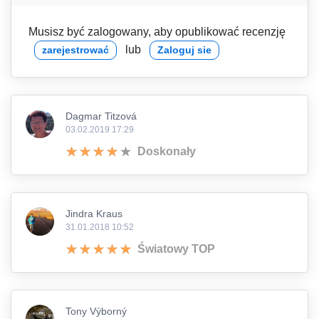
Musisz być zalogowany, aby opublikować recenzję
lub
zarejestrować
Zaloguj sie
Dagmar Titzová
03.02.2019 17:29
Doskonały
Jindra Kraus
31.01.2018 10:52
Światowy TOP
Tony Výborný