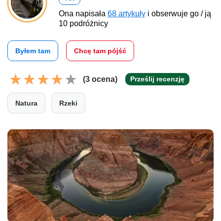
Ona napisała
68 artykuły
i obserwuje go / ją
10 podróżnicy
Byłem tam
Chcę tam pójść
(3 ocena)
Prześlij recenzję
Natura
Rzeki