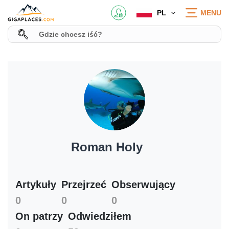
PL
MENU
Roman Holy
Artykuły
Przejrzeć
Obserwujący
0
0
0
On patrzy
Odwiedziłem