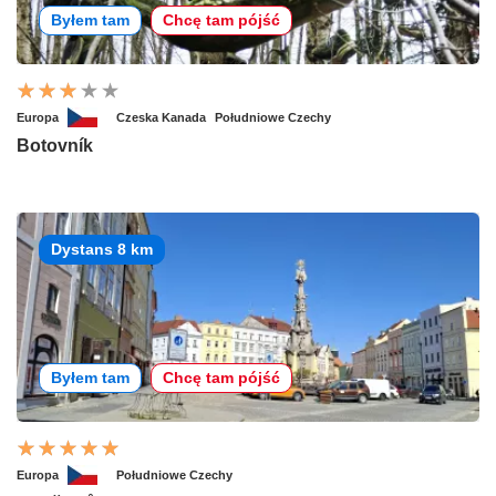
Byłem tam
Chcę tam pójść
Europa
Czeska Kanada
Południowe Czechy
Botovník
Dystans 8 km
Byłem tam
Chcę tam pójść
Europa
Południowe Czechy