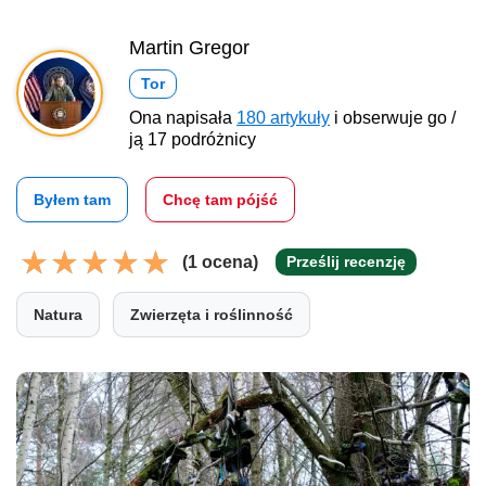
Martin Gregor
Tor
Ona napisała
180 artykuły
i obserwuje go /
ją 17 podróżnicy
Byłem tam
Chcę tam pójść
(1 ocena)
Prześlij recenzję
Natura
Zwierzęta i roślinność