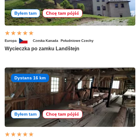
Byłem tam
Chcę tam pójść
Europa
Czeska Kanada
Południowe Czechy
Wycieczka po zamku Landštejn
Dystans 16 km
Byłem tam
Chcę tam pójść