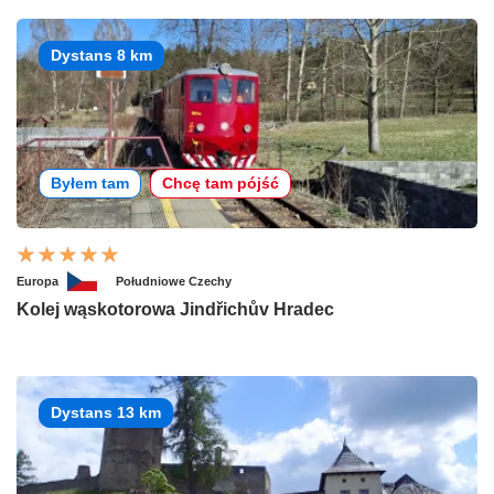
Dystans 8 km
Byłem tam
Chcę tam pójść
Europa
Południowe Czechy
Kolej wąskotorowa Jindřichův Hradec
Dystans 13 km