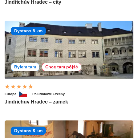
Jindřichův Hradec – city
Dystans 8 km
Byłem tam
Chcę tam pójść
Europa
Południowe Czechy
Jindrichuv Hradec – zamek
Dystans 8 km