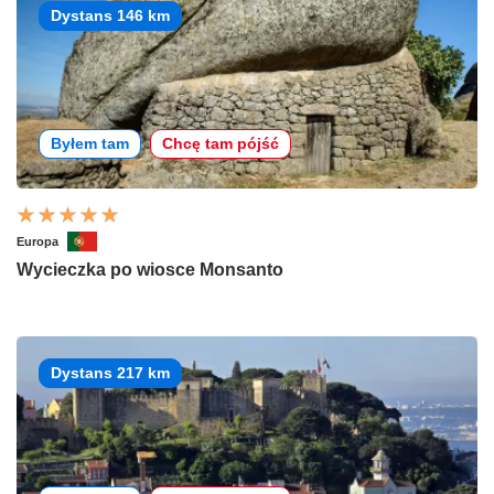
Dystans 146 km
Byłem tam
Chcę tam pójść
Europa
Wycieczka po wiosce Monsanto
Dystans 217 km