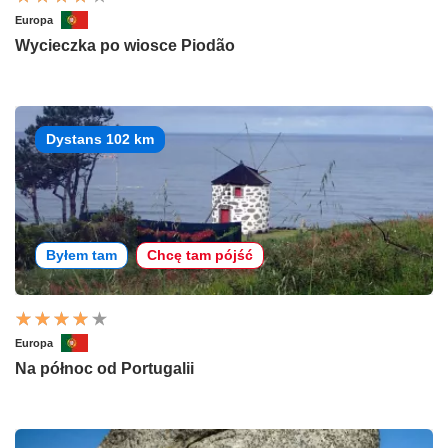
Europa
Wycieczka po wiosce Piodão
Dystans 102 km
Byłem tam
Chcę tam pójść
Europa
Na północ od Portugalii