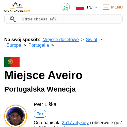
PL
MENU
Na swój sposób:
Miejsce docelowe
Świat
Europa
Portugalia
Miejsce Aveiro
Portugalska Wenecja
Petr Liška
Tor
Ona napisała
2517 artykuły
i obserwuje go /