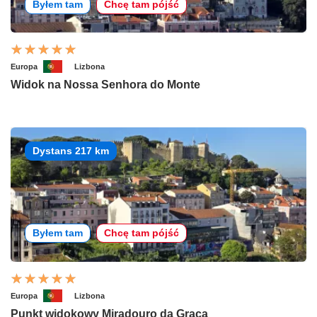
Byłem tam
Chcę tam pójść
Europa
Lizbona
Widok na Nossa Senhora do Monte
Dystans 217 km
Byłem tam
Chcę tam pójść
Europa
Lizbona
Punkt widokowy Miradouro da Graca