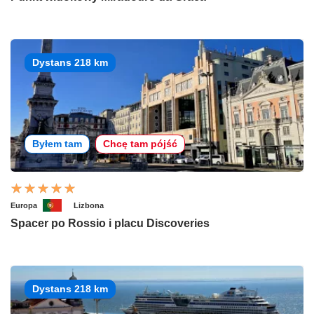
Dystans 218 km
Byłem tam
Chcę tam pójść
Europa
Lizbona
Spacer po Rossio i placu Discoveries
Dystans 218 km