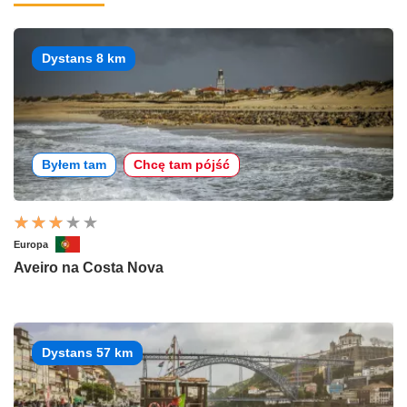
Dystans 8 km
Byłem tam
Chcę tam pójść
Europa
Aveiro na Costa Nova
Dystans 57 km