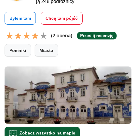
ją 248 podróżnicy
Byłem tam
Chcę tam pójść
(2 ocena)
Prześlij recenzję
Pomniki
Miasta
Zobacz wszystko na mapie