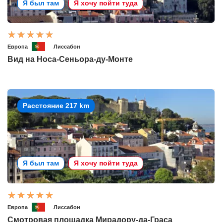
Я был там
Я хочу пойти туда
Европа
Лиссабон
Вид на Носа-Сеньора-ду-Монте
Расстояние 217 km
Я был там
Я хочу пойти туда
Европа
Лиссабон
Смотровая площадка Мирадору-да-Граса