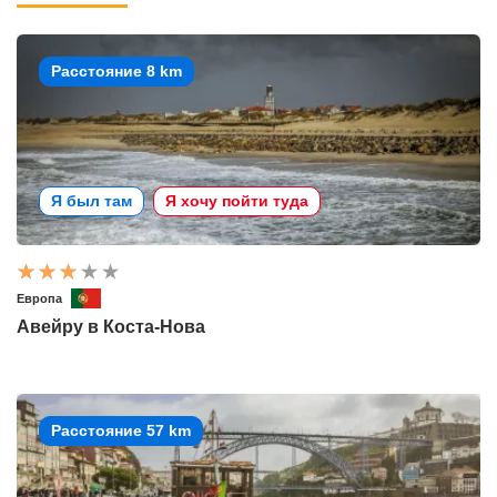
Расстояние 8 km
Я был там
Я хочу пойти туда
Европа
Авейру в Коста-Нова
Расстояние 57 km