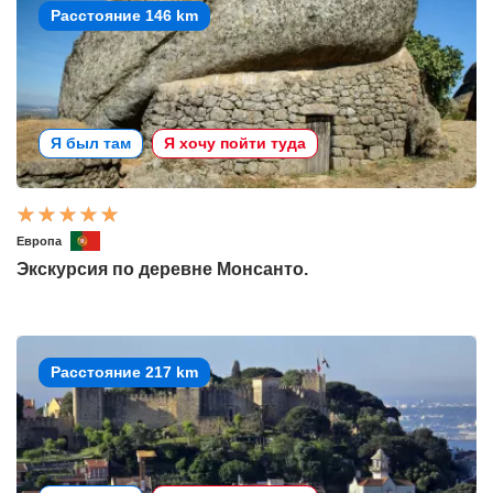
Расстояние 146 km
Я был там
Я хочу пойти туда
Европа
Экскурсия по деревне Монсанто.
Расстояние 217 km