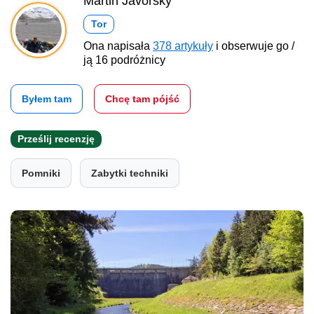
Martin Javorský
Tor
Ona napisała
378 artykuły
i obserwuje go /
ją 16 podróżnicy
Byłem tam
Chcę tam pójść
Prześlij recenzję
Pomniki
Zabytki techniki