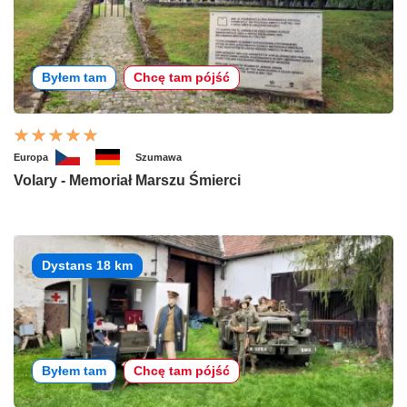
Byłem tam
Chcę tam pójść
Europa
Szumawa
Volary - Memoriał Marszu Śmierci
Dystans 18 km
Byłem tam
Chcę tam pójść