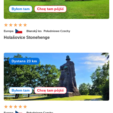
Byłem tam
Chcę tam pójść
Europa
Blanský les
Południowe Czechy
Holašovice Stonehenge
Dystans 23 km
Byłem tam
Chcę tam pójść
Europa
Południowe Czechy