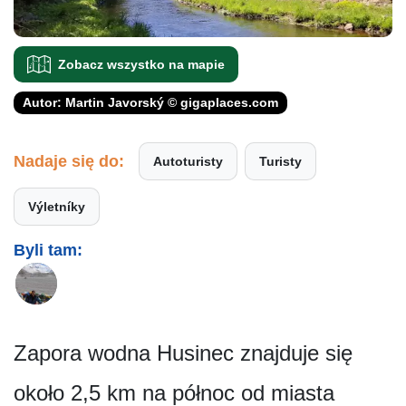
Zobacz wszystko na mapie
Autor: Martin Javorský © gigaplaces.com
Nadaje się do:
Autoturisty
Turisty
Výletníky
Byli tam:
Zapora wodna Husinec znajduje się
około 2,5 km na północ od miasta