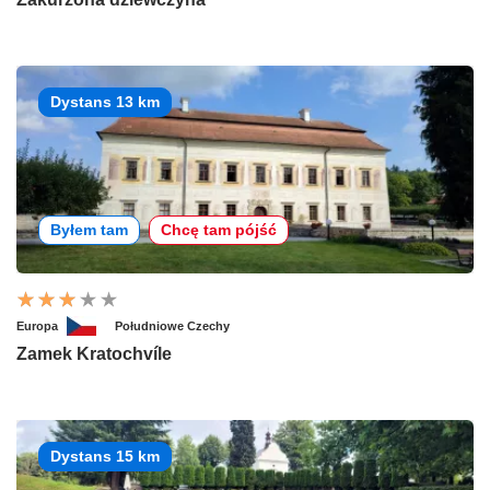
Dystans 13 km
Byłem tam
Chcę tam pójść
Europa
Południowe Czechy
Zamek Kratochvíle
Dystans 15 km