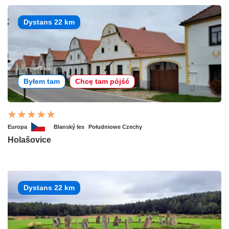
Dystans 22 km
Byłem tam
Chcę tam pójść
Europa
Blanský les
Południowe Czechy
Holašovice
Dystans 22 km