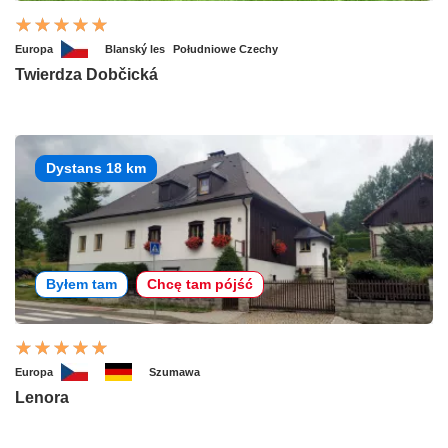
Europa
Blanský les
Południowe Czechy
Twierdza Dobčická
Dystans 18 km
Byłem tam
Chcę tam pójść
Europa
Szumawa
Lenora