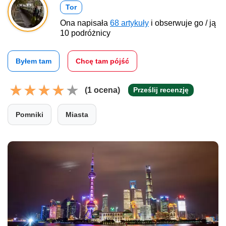
Tor
Ona napisała
68 artykuły
i obserwuje go / ją
10 podróżnicy
Byłem tam
Chcę tam pójść
(1 ocena)
Prześlij recenzję
Pomniki
Miasta