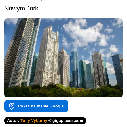
Nowym Jorku.
Pokaż na mapie Google
Autor:
Tony Výborný
© gigaplaces.com