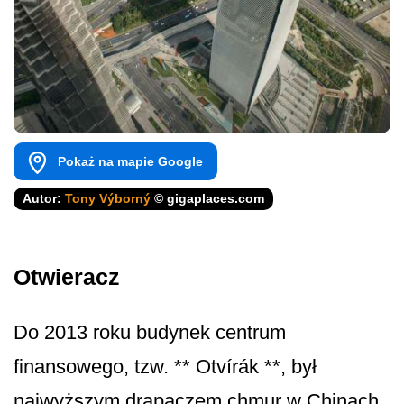
Pokaż na mapie Google
Autor:
Tony Výborný
© gigaplaces.com
Otwieracz
Do 2013 roku budynek centrum
finansowego, tzw. ** Otvírák **, był
najwyższym drapaczem chmur w Chinach