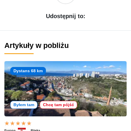
Udostępnij to:
Artykuły w pobliżu
Dystans 68 km
Byłem tam
Chcę tam pójść
Europa
Rijeka