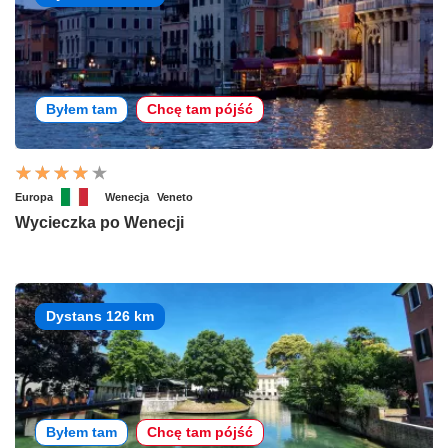
Byłem tam
Chcę tam pójść
Europa
Wenecja
Veneto
Wycieczka po Wenecji
Dystans 126 km
Byłem tam
Chcę tam pójść