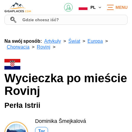
PL
MENU
Na swój sposób:
Artykuły
Świat
Europa
Chorwacja
Rovinj
Wycieczka po mieście
Rovinj
Perła Istrii
Dominika Šmejkalová
Tor