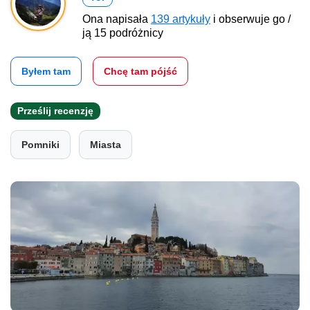
Ona napisała
139 artykuły
i obserwuje go /
ją 15 podróżnicy
Byłem tam
Chcę tam pójść
Prześlij recenzję
Pomniki
Miasta