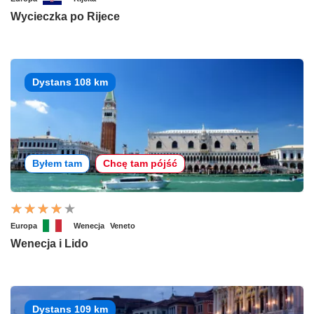
Wycieczka po Rijece
Dystans 108 km
Byłem tam
Chcę tam pójść
Europa
Wenecja
Veneto
Wenecja i Lido
Dystans 109 km