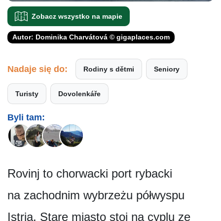
Zobacz wszystko na mapie
Autor: Dominika Charvátová © gigaplaces.com
Nadaje się do:
Rodiny s dětmi
Seniory
Turisty
Dovolenkáře
Byli tam:
Rovinj to chorwacki port rybacki
na zachodnim wybrzeżu półwyspu
Istria. Stare miasto stoi na cyplu ze