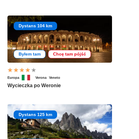
Dystans 104 km
Byłem tam
Chcę tam pójść
Europa
Verona
Veneto
Wycieczka po Weronie
Dystans 125 km