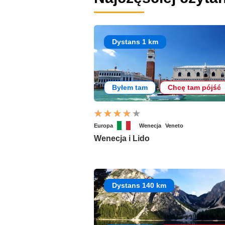
Dystans 1 km
Byłem tam
Chcę tam pójść
Europa
Wenecja
Veneto
Wenecja i Lido
Dystans 140 km