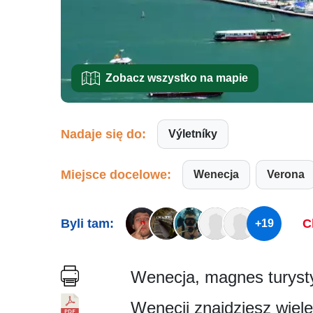
Zobacz wszystko na mapie
Nadaje się do:
Výletníky
Miejsce docelowe:
Wenecja
Verona
Byli tam:
C
+19
Wenecja, magnes turysty
Wenecji znajdziesz wiele