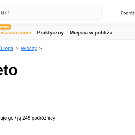
Podróż
owość
oświadczenie
Praktyczny
Miejsca w pobliżu
Europa
Włochy
eto
uje go / ją 248 podróżnicy