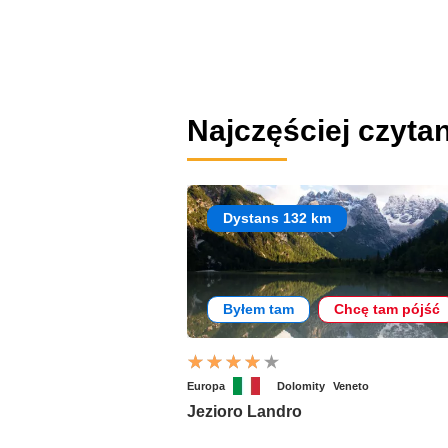
Najczęściej czyta
Dystans 132 km
Byłem tam
Chcę tam pójść
Europa
Dolomity
Veneto
Jezioro Landro