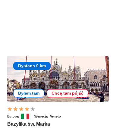
Dystans 0 km
Byłem tam
Chcę tam pójść
Europa
Wenecja
Veneto
Bazylika św. Marka