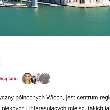
hcą tam:
czny północnych Włoch, jest centrum reg
 pięknych i interesujących miejsc, takich j