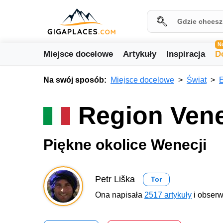
N
Miejsce docelowe
Artykuły
Inspiracja
D
Na swój sposób:
Miejsce docelowe
Świat
Region Ven
Piękne okolice Wenecji
Petr Liška
Tor
Ona napisała
2517 artykuły
i obserw