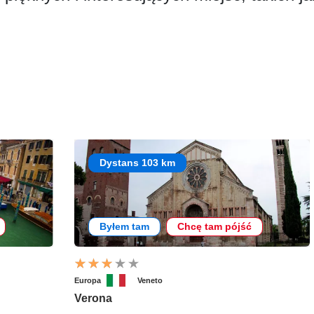
Dystans 103 km
Byłem tam
Chcę tam pójść
Europa
Veneto
Verona