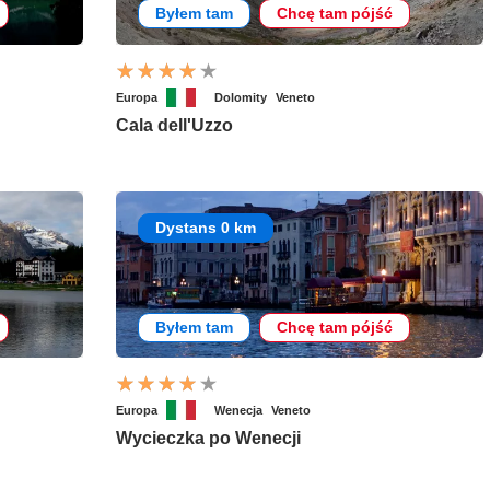
Byłem tam
Chcę tam pójść
Europa
Dolomity
Veneto
Cala dell'Uzzo
Dystans 0 km
Byłem tam
Chcę tam pójść
Europa
Wenecja
Veneto
Wycieczka po Wenecji