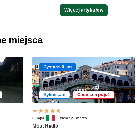
Więcej artykułów
ne miejsca
Dystans 0 km
Byłem tam
Chcę tam pójść
Europa
Wenecja
Veneto
Most Rialto