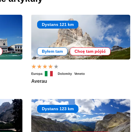
Dystans 121 km
Byłem tam
Chcę tam pójść
Europa
Dolomity
Veneto
Averau
Dystans 123 km