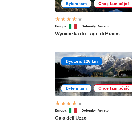
Byłem tam
Chcę tam pójść
Europa
Dolomity
Veneto
Wycieczka do Lago di Braies
Dystans 126 km
Byłem tam
Chcę tam pójść
Europa
Dolomity
Veneto
Cala dell'Uzzo