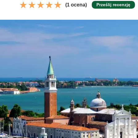
(1 ocena)
Prześlij recenzję