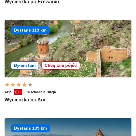
Wycieczka po Erewaniu
Dystans 119 km
Byłem tam
Chcę tam pójść
Azja
Wschodnia Turcja
Wycieczka po Ani
Dystans 135 km