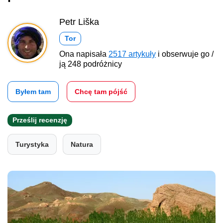
Petr Liška
Tor
Ona napisała
2517 artykuły
i obserwuje go /
ją 248 podróżnicy
Byłem tam
Chcę tam pójść
Prześlij recenzję
Turystyka
Natura