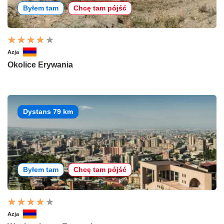
Byłem tam
Chcę tam pójść
Azja
Okolice Erywania
Dystans 79 km
Byłem tam
Chcę tam pójść
Azja