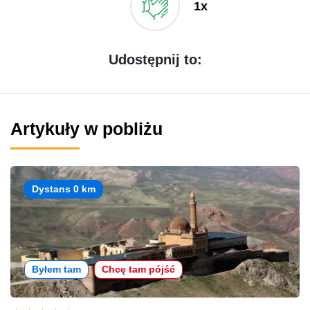
1x
Udostępnij to:
Artykuły w pobliżu
Dystans 0 km
Byłem tam
Chcę tam pójść