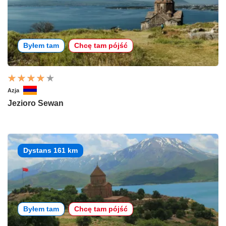
Byłem tam
Chcę tam pójść
Azja
Jezioro Sewan
Dystans 161 km
Byłem tam
Chcę tam pójść