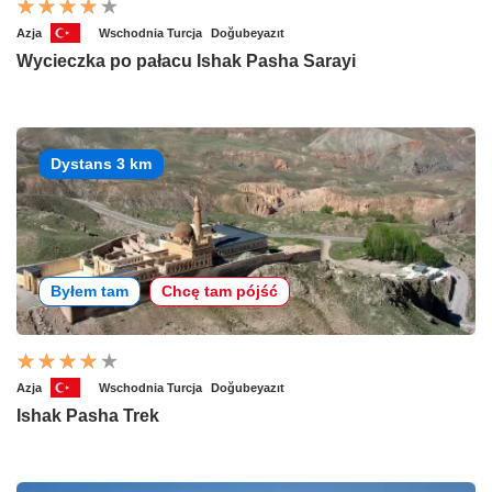
Azja
Wschodnia Turcja
Doğubeyazıt
Wycieczka po pałacu Ishak Pasha Sarayi
Dystans 3 km
Byłem tam
Chcę tam pójść
Azja
Wschodnia Turcja
Doğubeyazıt
Ishak Pasha Trek