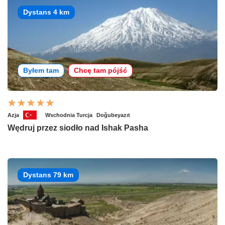
Dystans 4 km
Byłem tam
Chcę tam pójść
Azja
Wschodnia Turcja
Doğubeyazıt
Wędruj przez siodło nad Ishak Pasha
Dystans 79 km