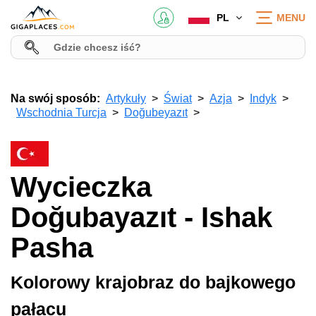
PL
MENU
Na swój sposób:
Artykuły
Świat
Azja
Indyk
Wschodnia Turcja
Doğubeyazıt
Wycieczka
Doğubayazıt - Ishak
Pasha
Kolorowy krajobraz do bajkowego
pałacu