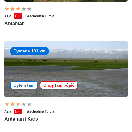
Azja
Wschodnia Turcja
Ahtamar
Dystans 193 km
Byłem tam
Chcę tam pójść
Azja
Wschodnia Turcja
Ardahan i Kars