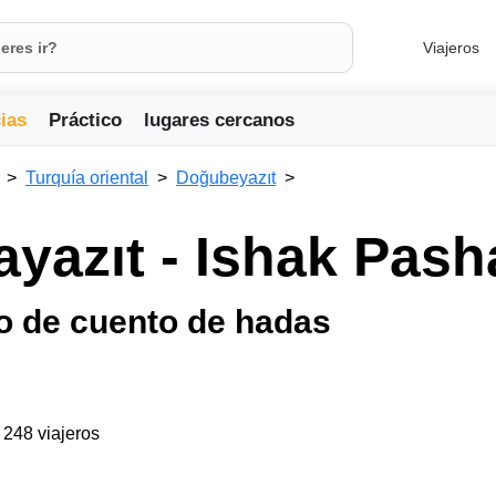
Viajeros
ias
Práctico
lugares cercanos
Turquía oriental
Doğubeyazıt
yazıt - Ishak Pash
io de cuento de hadas
a 248 viajeros