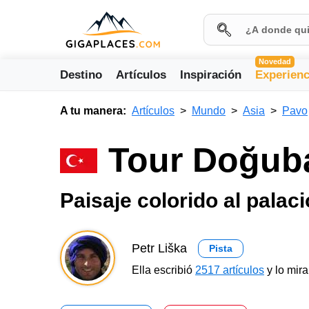
Novedad
Destino
Artículos
Inspiración
Experienc
A tu manera:
Artículos
Mundo
Asia
Pavo
Tour Doğuba
Paisaje colorido al palac
Petr Liška
Pista
Ella escribió
2517 artículos
y lo mir