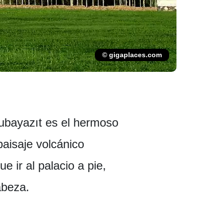
© gigaplaces.com
ğubayazıt es el hermoso
paisaje volcánico
e ir al palacio a pie,
abeza.