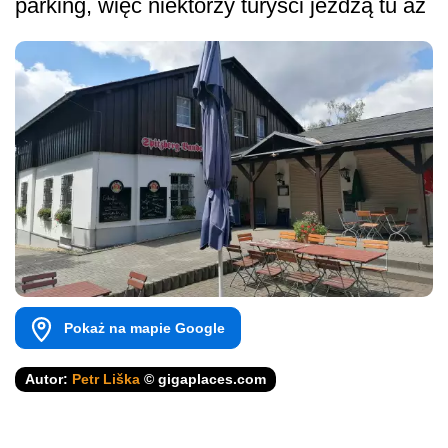
parking, więc niektórzy turyści jeżdżą tu aż
Pokaż na mapie Google
Autor:
Petr Liška
© gigaplaces.com