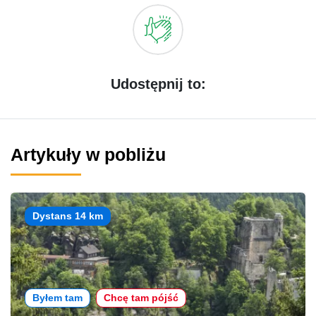
Udostępnij to:
Artykuły w pobliżu
Dystans 14 km
Byłem tam
Chcę tam pójść