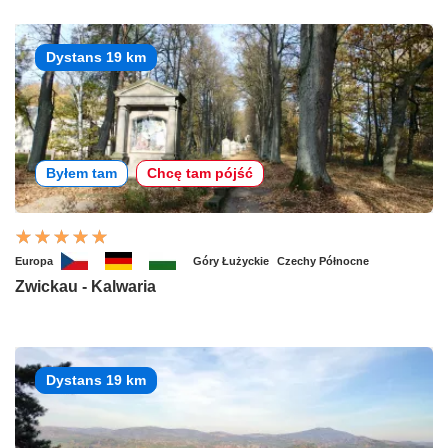
Dystans 19 km
Byłem tam
Chcę tam pójść
Europa
Góry Łużyckie
Czechy Północne
Zwickau - Kalwaria
Dystans 19 km