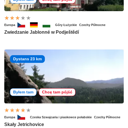
Europa
Góry Łużyckie
Czechy Północne
Zwiedzanie Jablonné w Podještědí
Dystans 23 km
Byłem tam
Chcę tam pójść
Europa
Czeska Szwajcaria i piaskowce połabskie
Czechy Północne
Skały Jetrichovice