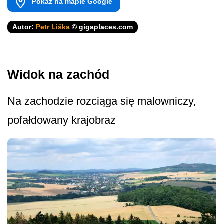
Pokaż na mapie Google
Autor:
Petr Liška
© gigaplaces.com
Widok na zachód
Na zachodzie rozciąga się malowniczy,
pofałdowany krajobraz