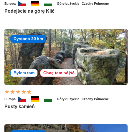
Europa
Góry Łużyckie
Czechy Północne
Podejście na górę Klíč
Dystans 20 km
Byłem tam
Chcę tam pójść
Europa
Góry Łużyckie
Czechy Północne
Pusty kamień