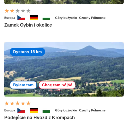
Europa
Góry Łużyckie
Czechy Północne
Zamek Oybin i okolice
Dystans 15 km
Byłem tam
Chcę tam pójść
Europa
Góry Łużyckie
Czechy Północne
Podejście na Hvozd z Krompach