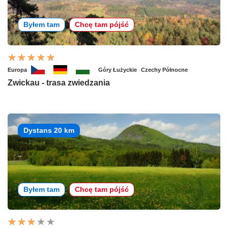
Byłem tam
Chcę tam pójść
Europa
Góry Łużyckie
Czechy Północne
Zwickau - trasa zwiedzania
Dystans 20 km
Byłem tam
Chcę tam pójść