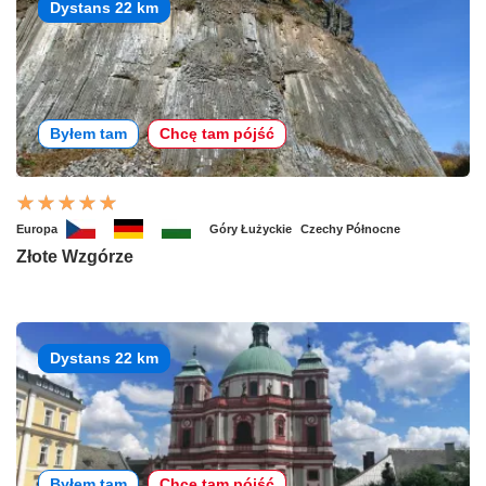
Dystans 22 km
Byłem tam
Chcę tam pójść
Europa
Góry Łużyckie
Czechy Północne
Złote Wzgórze
Dystans 22 km
Byłem tam
Chcę tam pójść