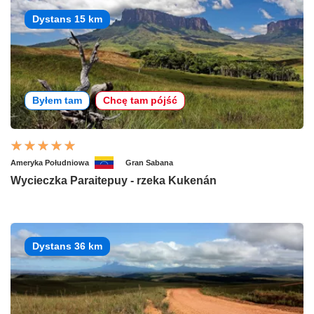
Dystans 15 km
Byłem tam
Chcę tam pójść
Ameryka Południowa
Gran Sabana
Wycieczka Paraitepuy - rzeka Kukenán
Dystans 36 km