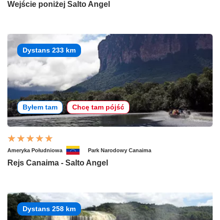
Wejście poniżej Salto Angel
Dystans 233 km
Byłem tam
Chcę tam pójść
Ameryka Południowa
Park Narodowy Canaima
Rejs Canaima - Salto Angel
Dystans 258 km