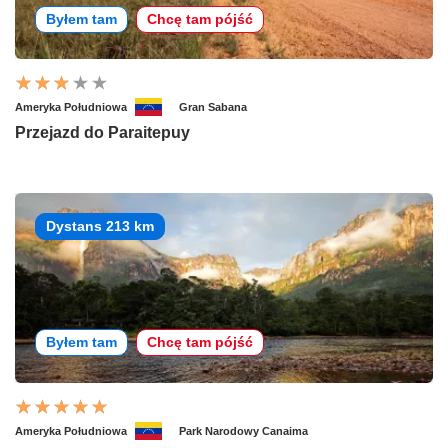
Byłem tam
Chcę tam pójść
Ameryka Południowa
Gran Sabana
Przejazd do Paraitepuy
Dystans 213 km
Byłem tam
Chcę tam pójść
Ameryka Południowa
Park Narodowy Canaima