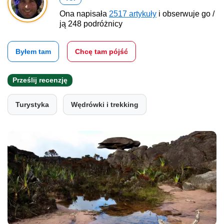
Ona napisała
2517 artykuły
i obserwuje go /
ją 248 podróżnicy
Byłem tam
Chcę tam pójść
Prześlij recenzję
Turystyka
Wędrówki i trekking