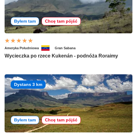
Byłem tam
Chcę tam pójść
Ameryka Południowa
Gran Sabana
Wycieczka po rzece Kukenán - podnóża Roraimy
Dystans 3 km
Byłem tam
Chcę tam pójść