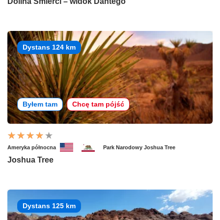
Dolina Śmierci – widok Dantego
Dystans 124 km
Byłem tam
Chcę tam pójść
Ameryka północna
Park Narodowy Joshua Tree
Joshua Tree
Dystans 125 km