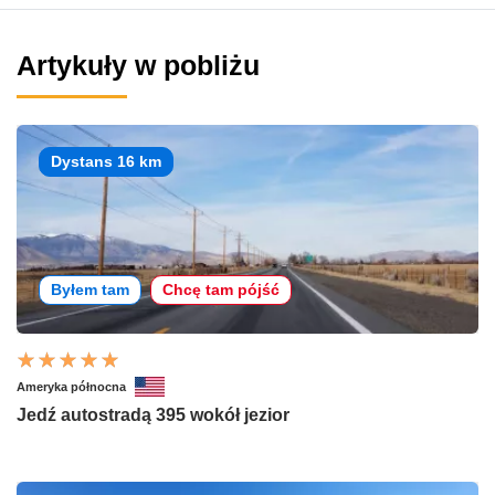
Artykuły w pobliżu
Dystans 16 km
Byłem tam
Chcę tam pójść
Ameryka północna
Jedź autostradą 395 wokół jezior