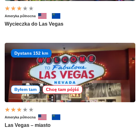
Ameryka północna
Wycieczka do Las Vegas
Dystans 152 km
Byłem tam
Chcę tam pójść
Ameryka północna
Las Vegas – miasto