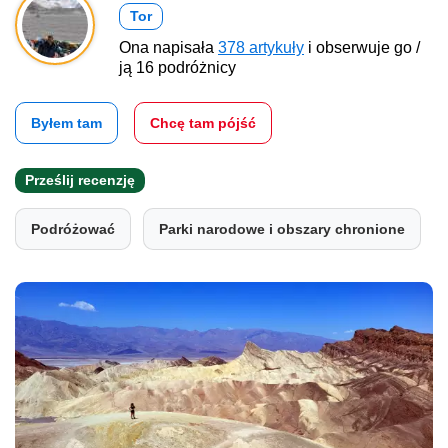
Tor
Ona napisała
378 artykuły
i obserwuje go /
ją 16 podróżnicy
Byłem tam
Chcę tam pójść
Prześlij recenzję
Podróżować
Parki narodowe i obszary chronione