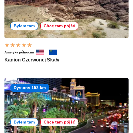
Byłem tam
Chcę tam pójść
Ameryka północna
Kanion Czerwonej Skały
Dystans 152 km
Byłem tam
Chcę tam pójść