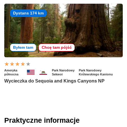
Dystans 174 km
Byłem tam
Chcę tam pójść
Ameryka
Park Narodowy
Park Narodowy
północna
Sekwoi
Królewskiego Kanionu
Wycieczka do Sequoia and Kings Canyons NP
Praktyczne informacje