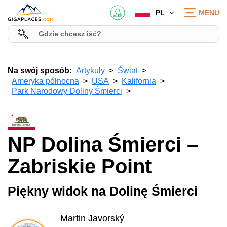
PL
MENU
Na swój sposób:
Artykuły
Świat
Ameryka północna
USA
Kalifornia
Park Narodowy Doliny Śmierci
NP Dolina Śmierci –
Zabriskie Point
Piękny widok na Dolinę Śmierci
Martin Javorský