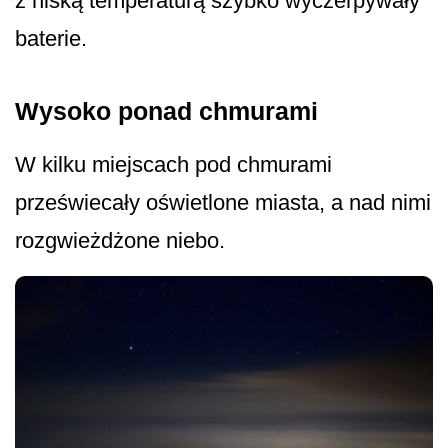
z niską temperaturą szybko wyczerpywały
baterie.
Wysoko ponad chmurami
W kilku miejscach pod chmurami
przeświecały oświetlone miasta, a nad nimi
rozgwieżdżone ni­ebo.