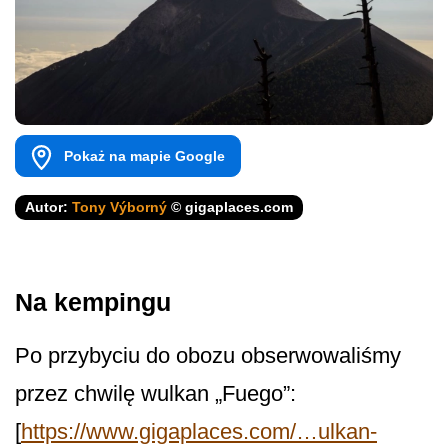
Pokaż na mapie Google
Autor:
Tony Výborný
© gigaplaces.com
Na kempingu
Po przybyciu do obozu obserwowaliśmy
przez chwilę wulkan „Fuego”:
[
https://www.gigaplaces.com/…ulkan-