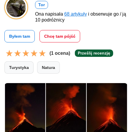
Tor
Ona napisała
68 artykuły
i obserwuje go / ją
10 podróżnicy
Byłem tam
Chcę tam pójść
(1 ocena)
Prześlij recenzję
Turystyka
Natura