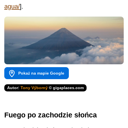
agua/
].
Pokaż na mapie Google
Autor:
Tony Výborný
© gigaplaces.com
Fuego po zachodzie słońca