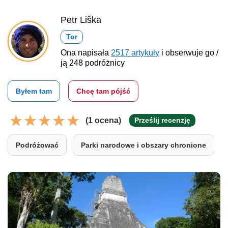
Petr Liška
Tor
Ona napisała
2517 artykuły
i obserwuje go /
ją 248 podróżnicy
Byłem tam
Chcę tam pójść
(1 ocena)
Prześlij recenzję
Podróżować
Parki narodowe i obszary chronione