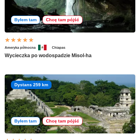
Byłem tam
Chcę tam pójść
Ameryka północna
Chiapas
Wycieczka po wodospadzie Misol-ha
Dystans 259 km
Byłem tam
Chcę tam pójść