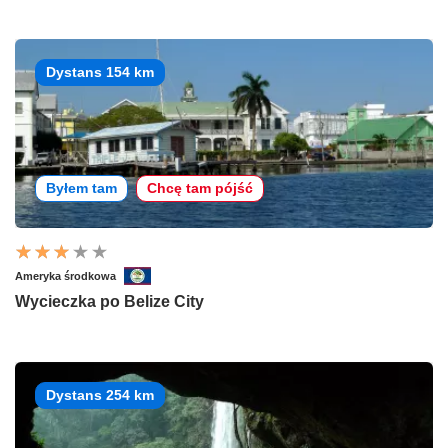
Dystans 154 km
Byłem tam
Chcę tam pójść
Ameryka środkowa
Wycieczka po Belize City
Dystans 254 km