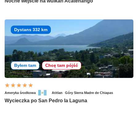
Nocne wejście na wulkan Acatenango
Dystans 332 km
Byłem tam
Chcę tam pójść
Ameryka środkowa
Atitlan
Góry Sierra Madre de Chiapas
Wycieczka po San Pedro la Laguna