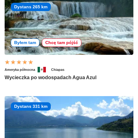
Dystans 265 km
Byłem tam
Chcę tam pójść
Ameryka północna
Chiapas
Wycieczka po wodospadach Agua Azul
Dystans 331 km