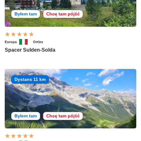
Byłem tam
Chcę tam pójść
Europa
Ortles
Spacer Sulden-Solda
Dystans 11 km
Byłem tam
Chcę tam pójść