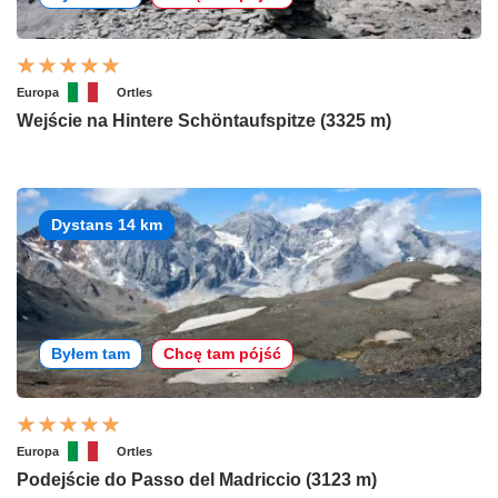
Europa
Ortles
Wejście na Hintere Schöntaufspitze (3325 m)
Dystans 14 km
Byłem tam
Chcę tam pójść
Europa
Ortles
Podejście do Passo del Madriccio (3123 m)