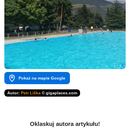
Pokaż na mapie Google
Autor:
Petr Liška
© gigaplaces.com
Oklaskuj autora artykułu!