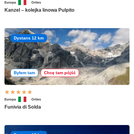
Europa
Ortles
Kanzel – kolejka linowa Pulpito
Dystans 12 km
Byłem tam
Chcę tam pójść
Europa
Ortles
Funivia di Solda