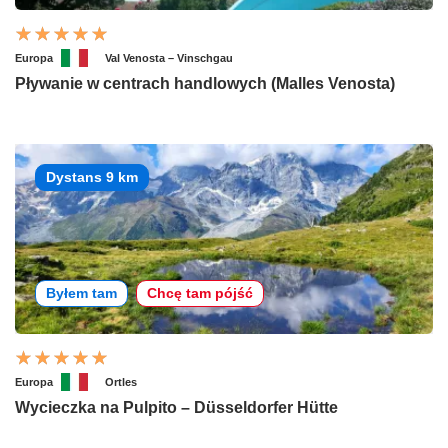
Europa
Val Venosta – Vinschgau
Pływanie w centrach handlowych (Malles Venosta)
Dystans 9 km
Byłem tam
Chcę tam pójść
Europa
Ortles
Wycieczka na Pulpito – Düsseldorfer Hütte