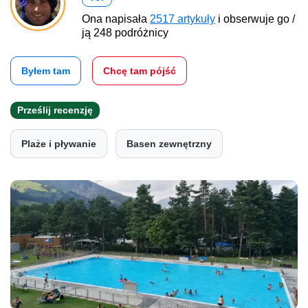
Ona napisała
2517 artykuły
i obserwuje go /
ją 248 podróżnicy
Byłem tam
Chcę tam pójść
Prześlij recenzję
Plaże i pływanie
Basen zewnętrzny