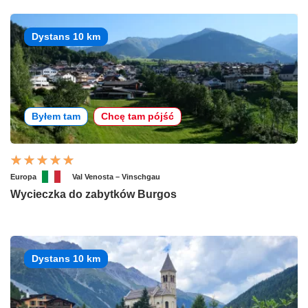
Dystans 10 km
Byłem tam
Chcę tam pójść
Europa
Val Venosta – Vinschgau
Wycieczka do zabytków Burgos
Dystans 10 km