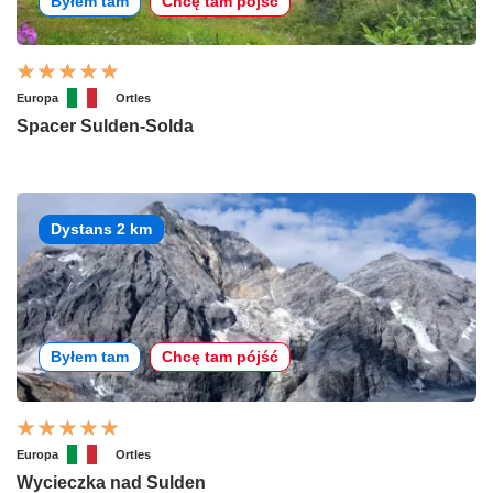
Byłem tam
Chcę tam pójść
Europa
Ortles
Spacer Sulden-Solda
Dystans 2 km
Byłem tam
Chcę tam pójść
Europa
Ortles
Wycieczka nad Sulden