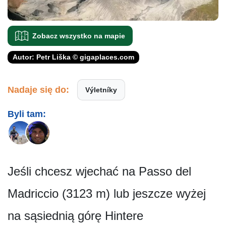
Zobacz wszystko na mapie
Autor: Petr Liška © gigaplaces.com
Nadaje się do:
Výletníky
Byli tam:
Jeśli chcesz wjechać na Passo del
Madriccio (3123 m) lub jeszcze wyżej
na sąsiednią górę Hintere