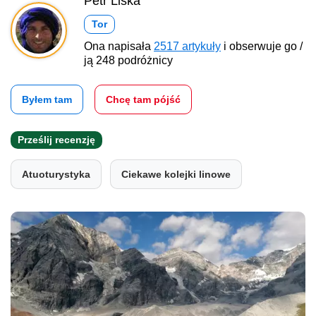
Petr Liška
Tor
Ona napisała
2517 artykuły
i obserwuje go /
ją 248 podróżnicy
Byłem tam
Chcę tam pójść
Prześlij recenzję
Atuoturystyka
Ciekawe kolejki linowe