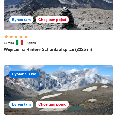
Byłem tam
Chcę tam pójść
Europa
Ortles
Wejście na Hintere Schöntaufspitze (3325 m)
Dystans 3 km
Byłem tam
Chcę tam pójść