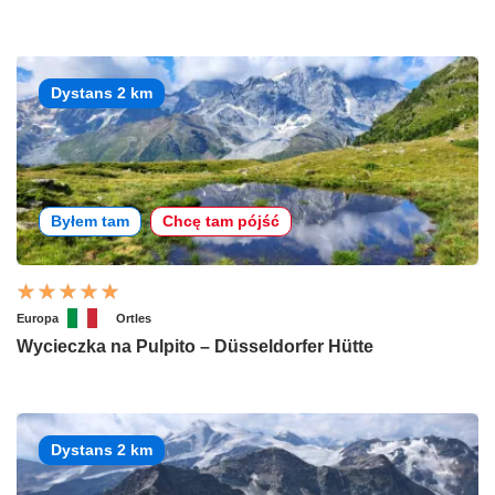
Dystans 2 km
Byłem tam
Chcę tam pójść
Europa
Ortles
Wycieczka na Pulpito – Düsseldorfer Hütte
Dystans 2 km