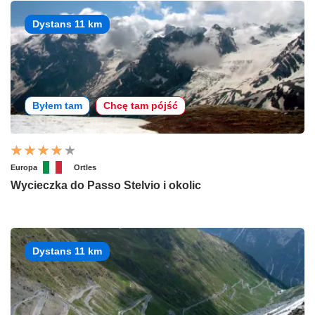
Dystans 11 km
Byłem tam
Chcę tam pójść
Europa
Ortles
Wycieczka do Passo Stelvio i okolic
Dystans 11 km