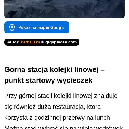
Pokaż na mapie Google
Autor:
Petr Liška
© gigaplaces.com
Górna stacja kolejki linowej –
punkt startowy wycieczek
Przy górnej stacji kolejki linowej znajduje
się również duża restauracja, która
korzysta z godzinnej przerwy na lunch.
Można stąd wybrać się na wiele wędrówek,