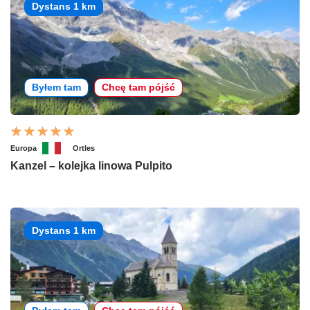
Dystans 1 km
Byłem tam
Chcę tam pójść
Europa
Ortles
Kanzel – kolejka linowa Pulpito
Dystans 1 km