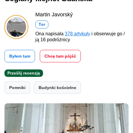
Martin Javorský
Tor
Ona napisała
378 artykuły
i obserwuje go /
ją 16 podróżnicy
Byłem tam
Chcę tam pójść
Prześlij recenzję
Pomniki
Budynki kościelne