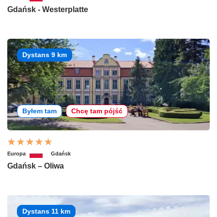
Gdańsk - Westerplatte
Dystans 9 km
Byłem tam
Chcę tam pójść
Europa
Gdańsk
Gdańsk – Oliwa
Dystans 11 km