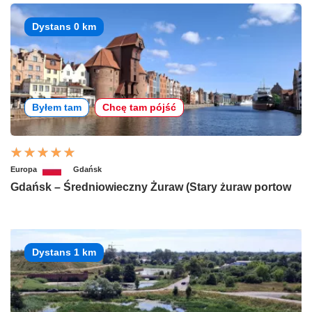
Dystans 0 km
Byłem tam
Chcę tam pójść
Europa
Gdańsk
Gdańsk – Średniowieczny Żuraw (Stary żuraw portow
Dystans 1 km