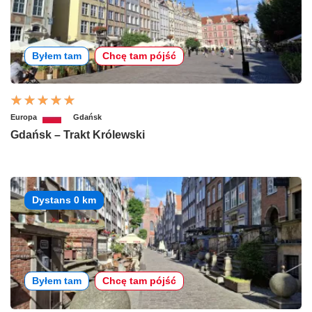
Byłem tam
Chcę tam pójść
Europa
Gdańsk
Gdańsk – Trakt Królewski
Dystans 0 km
Byłem tam
Chcę tam pójść