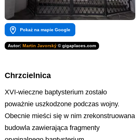
Pokaż na mapie Google
Autor:
Martin Javorský
© gigaplaces.com
Chrzcielnica
XVI-wieczne baptysterium zostało
poważnie uszkodzone podczas wojny.
Obecnie mieści się w nim zrekonstruowana
budowla zawierająca fragmenty
oryginalnego baptysterium.