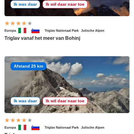
Ik was daar
Ik wil daar naar toe
Europa
Triglav Nationaal Park
Julische Alpen
Triglav vanaf het meer van Bohinj
Afstand 25 km
Ik was daar
Ik wil daar naar toe
Europa
Triglav Nationaal Park
Julische Alpen