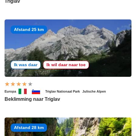
Triglav
Afstand 25 km
Ik was daar
Ik wil daar naar toe
Europa
Triglav Nationaal Park
Julische Alpen
Beklimming naar Triglav
Afstand 28 km