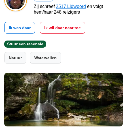
Zij schreef
2517 Lidwoord
en volgt
hem/haar 248 reizigers
Ik was daar
Ik wil daar naar toe
Stuur een recensie
Natuur
Watervallen