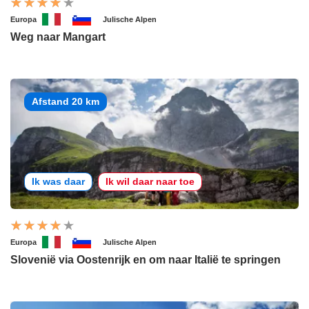
Europa
Julische Alpen
Weg naar Mangart
Afstand 20 km
Ik was daar
Ik wil daar naar toe
Europa
Julische Alpen
Slovenië via Oostenrijk en om naar Italië te springen