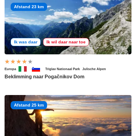
Afstand 23 km
Ik was daar
Ik wil daar naar toe
Europa
Triglav Nationaal Park
Julische Alpen
Beklimming naar Pogačnikov Dom
Afstand 25 km