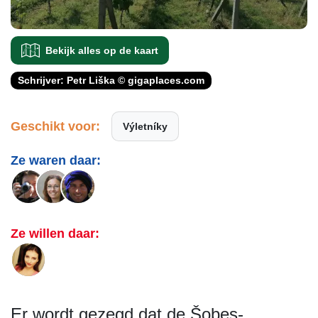
Bekijk alles op de kaart
Schrijver: Petr Liška © gigaplaces.com
Geschikt voor:
Výletníky
Ze waren daar:
Ze willen daar:
Er wordt gezegd dat de Šobes-