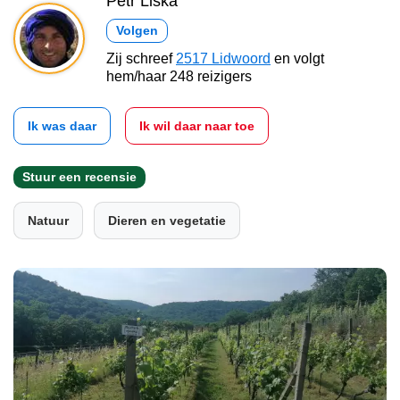
Petr Liška
Volgen
Zij schreef
2517 Lidwoord
en volgt
hem/haar 248 reizigers
Ik was daar
Ik wil daar naar toe
Stuur een recensie
Natuur
Dieren en vegetatie