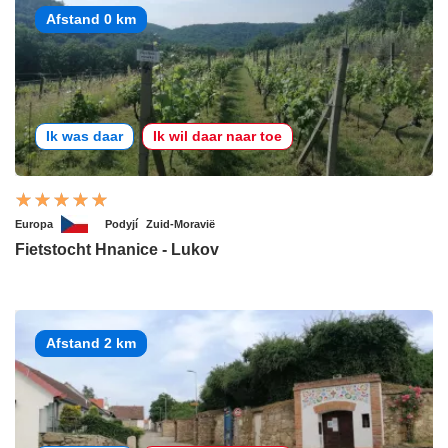
Afstand 0 km
Ik was daar
Ik wil daar naar toe
Europa
Podyjí
Zuid-Moravië
Fietstocht Hnanice - Lukov
Afstand 2 km