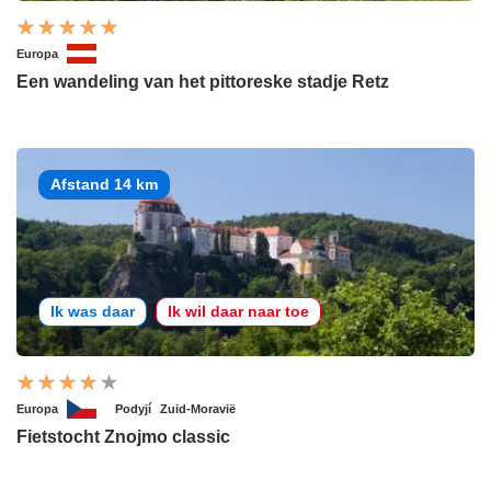
Europa
Een wandeling van het pittoreske stadje Retz
Afstand 14 km
Ik was daar
Ik wil daar naar toe
Europa
Podyjí
Zuid-Moravië
Fietstocht Znojmo classic