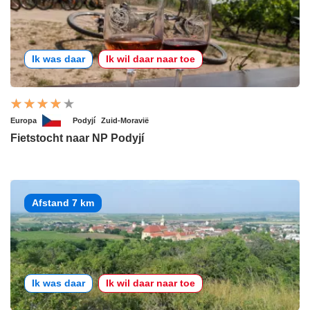
Ik was daar
Ik wil daar naar toe
Europa
Podyjí
Zuid-Moravië
Fietstocht naar NP Podyjí
Afstand 7 km
Ik was daar
Ik wil daar naar toe