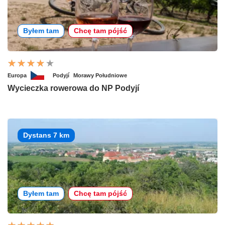
Byłem tam
Chcę tam pójść
Europa
Podyjí
Morawy Południowe
Wycieczka rowerowa do NP Podyjí
Dystans 7 km
Byłem tam
Chcę tam pójść