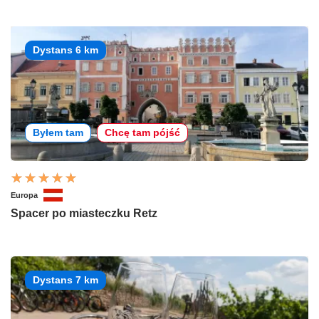
Dystans 6 km
Byłem tam
Chcę tam pójść
Europa
Spacer po miasteczku Retz
Dystans 7 km