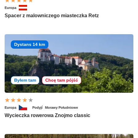
Europa
Spacer z malowniczego miasteczka Retz
Dystans 14 km
Byłem tam
Chcę tam pójść
Europa
Podyjí
Morawy Południowe
Wycieczka rowerowa Znojmo classic