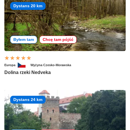
Dystans 20 km
Byłem tam
Chcę tam pójść
Europa
Wyżyna Czesko-Morawska
Dolina rzeki Nedveka
Dystans 24 km