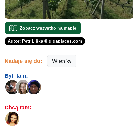
Zobacz wszystko na mapie
Autor: Petr Liška © gigaplaces.com
Nadaje się do:
Výletníky
Byli tam:
Chcą tam: