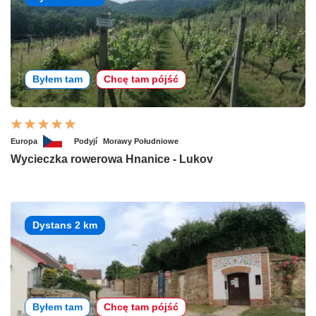
Byłem tam
Chcę tam pójść
Europa
Podyjí
Morawy Południowe
Wycieczka rowerowa Hnanice - Lukov
Dystans 2 km
Byłem tam
Chcę tam pójść