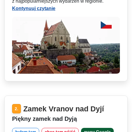
z najpopularni­ejszych wydarzeń w regionie.
Kontynuuj czytanie
Zamek Vranov nad Dyjí
2.
Piękny zamek nad Dyją
byłem tam
chcę tam pójść
mapy Google