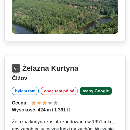
Żelazna Kurtyna
6.
Čížov
byłem tam
chcę tam pójść
mapy Google
Ocena:
Wysokość: 424 m / 1 391 ft
Żelazna kurtyna została zbudowana w 1951 roku,
aby zapobiec ucieczce ludzi na zachód. W czasie