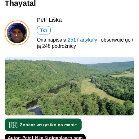
Thayatal
Petr Liška
Tor
Ona napisała
2517 artykuły
i obserwuje go /
ją 248 podróżnicy
Zobacz wszystko na mapie
Autor: Petr Liška © gigaplaces.com