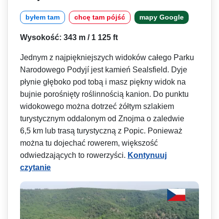
byłem tam
chcę tam pójść
mapy Google
Wysokość: 343 m / 1 125 ft
Jednym z najpiękniejszych widoków całego Parku
Narodowego Podyjí jest kamień Sealsfield. Dyje
płynie głęboko pod tobą i masz piękny widok na
bujnie porośnięty roślinnością kanion. Do punktu
widokowego można dotrzeć żółtym szlakiem
turystycznym oddalonym od Znojma o zaledwie
6,5 km lub trasą turystyczną z Popic. Ponieważ
można tu dojechać rowerem, większość
odwiedzających to rowerzyści.
Kontynuuj
czytanie