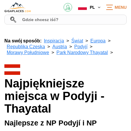
PL
MENU
Na swój sposób:
Inspiracja
Świat
Europa
Republika Czeska
Austria
Podyjí
Morawy Południowe
Park Narodowy Thayatal
Najpiękniejsze
miejsca w Podyji -
Thayatal
Najlepsze z NP Podyjí i NP