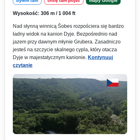
byłem tam
chcę tam pójść
mapy Google
Wysokość: 306 m / 1 004 ft
Nad słynną winnicą Šobes rozpościera się bardzo
ładny widok na kanion Dyje. Bezpośrednio nad
jazem przy dawnym młynie Grubera. Zasadniczo
jesteś na szczycie skalnego cypla, który otacza
Dyje w majestatycznym kanionie.
Kontynuuj
czytanie