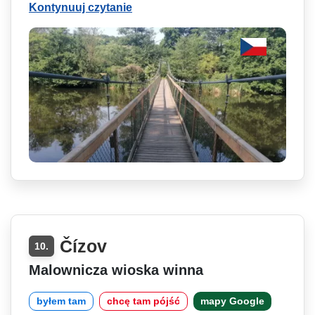
Kontynuuj czytanie
Čízov
10.
Malownicza wioska winna
byłem tam
chcę tam pójść
mapy Google