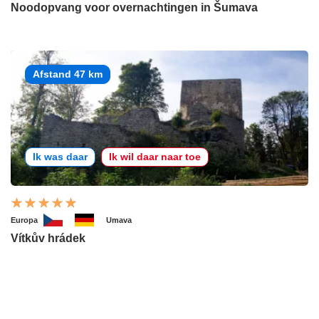
Noodopvang voor overnachtingen in Šumava
Afstand 47 km
Ik was daar
Ik wil daar naar toe
Europa
Umava
Vítkův hrádek