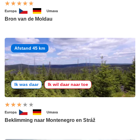
Europa
Umava
Bron van de Moldau
Afstand 45 km
Ik was daar
Ik wil daar naar toe
Europa
Umava
Beklimming naar Montenegro en Stráž