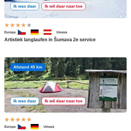
Ik was daar
Ik wil daar naar toe
Europa
Umava
Artistiek langlaufen in Šumava 2e service
Afstand 45 km
Ik was daar
Ik wil daar naar toe
Europa
Umava