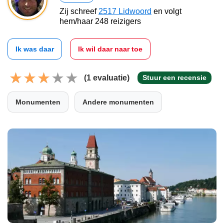
Zij schreef
2517 Lidwoord
en volgt
hem/haar 248 reizigers
Ik was daar
Ik wil daar naar toe
(1 evaluatie)
Stuur een recensie
Monumenten
Andere monumenten