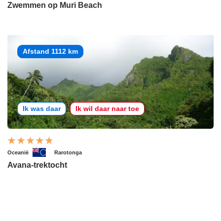
Zwemmen op Muri Beach
Afstand 1112 km
Ik was daar
Ik wil daar naar toe
Oceanië
Rarotonga
Avana-trektocht