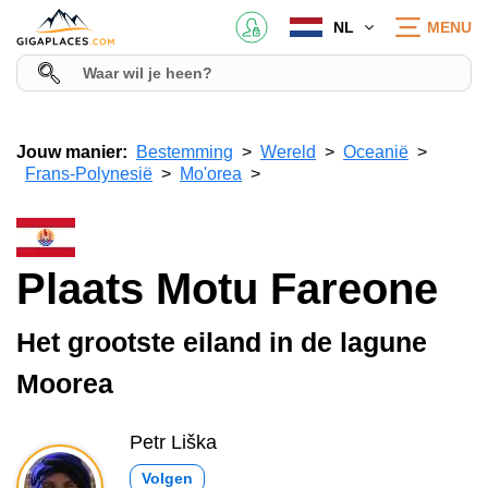
NL
MENU
Jouw manier:
Bestemming
Wereld
Oceanië
Frans-Polynesië
Mo'orea
Plaats Motu Fareone
Het grootste eiland in de lagune
Moorea
Petr Liška
Volgen