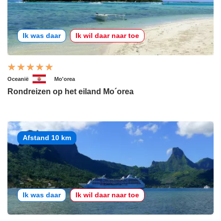
Ik was daar
Ik wil daar naar toe
Oceanië
Mo'orea
Rondreizen op het eiland Mo´orea
Afstand 10 km
Ik was daar
Ik wil daar naar toe