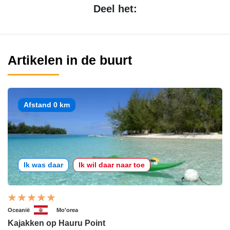
Deel het:
Artikelen in de buurt
Afstand 0 km
Ik was daar
Ik wil daar naar toe
Oceanië
Mo'orea
Kajakken op Hauru Point