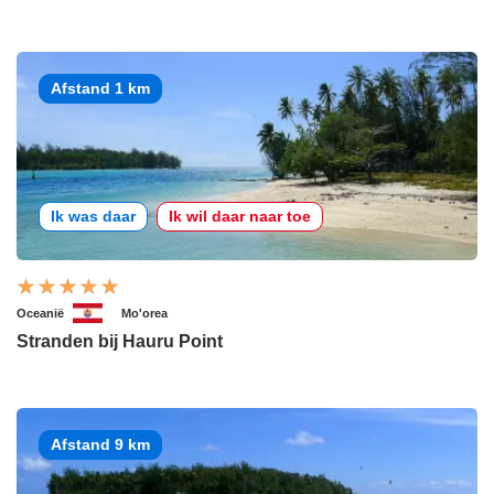
Afstand 1 km
Ik was daar
Ik wil daar naar toe
Oceanië
Mo'orea
Stranden bij Hauru Point
Afstand 9 km