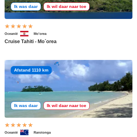
Ik was daar
Ik wil daar naar toe
Oceanië
Mo'orea
Cruise Tahiti - Mo´orea
Afstand 1110 km
Ik was daar
Ik wil daar naar toe
Oceanië
Rarotonga