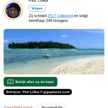
Petr Liška
Volgen
Zij schreef
2517 Lidwoord
en volgt
hem/haar 248 reizigers
Bekijk alles op de kaart
Schrijver: Petr Liška © gigaplaces.com
Geschikt voor:
Dovolenkáře