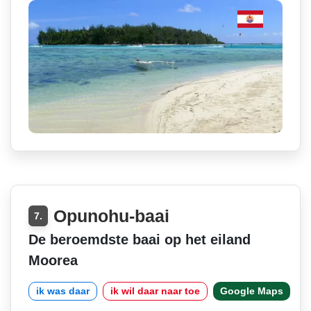
Opunohu-baai
7.
De beroemdste baai op het eiland
Moorea
ik was daar
ik wil daar naar toe
Google Maps