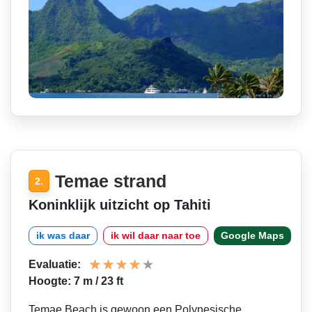
Temae strand
2.
Koninklijk uitzicht op Tahiti
ik was daar
ik wil daar naar toe
Google Maps
Evaluatie:
Hoogte: 7 m / 23 ft
Temae Beach is gewoon een Polynesische