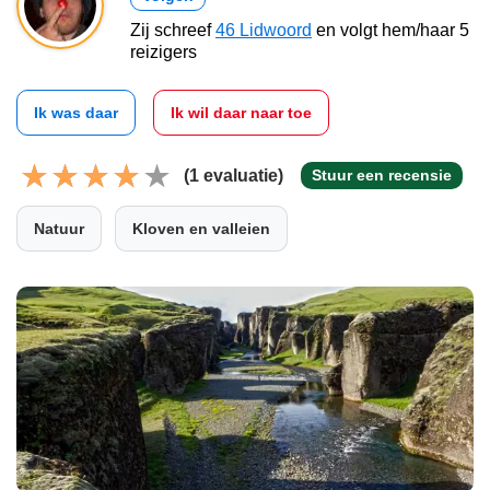
Zij schreef
46 Lidwoord
en volgt hem/haar 5
reizigers
Ik was daar
Ik wil daar naar toe
(1 evaluatie)
Stuur een recensie
Natuur
Kloven en valleien