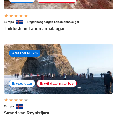
Europa
Regenboogbergen Landmannalaugar
Trektocht in Landmannalaugár
Afstand 60 km
Ik was daar
Ik wil daar naar toe
Europa
Strand van Reynisfjara