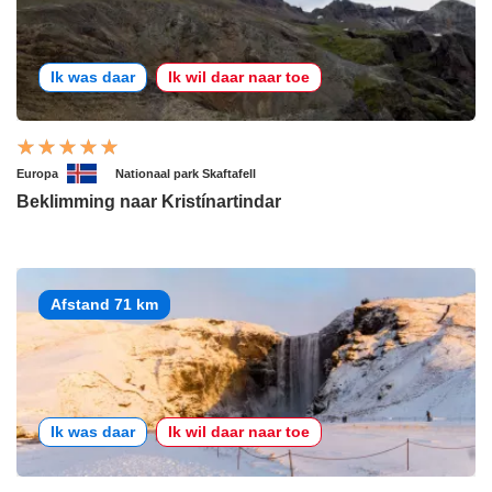
Ik was daar
Ik wil daar naar toe
Europa
Nationaal park Skaftafell
Beklimming naar Kristínartindar
Afstand 71 km
Ik was daar
Ik wil daar naar toe