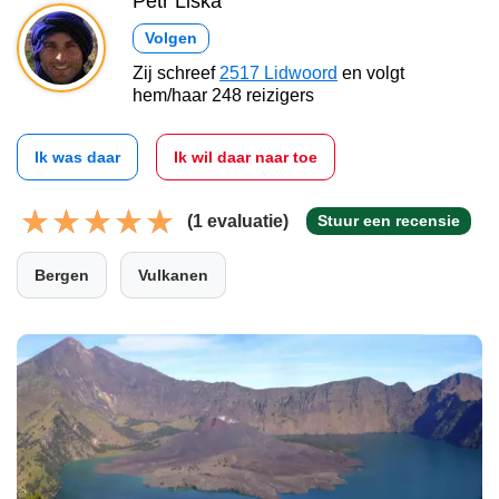
Petr Liška
Volgen
Zij schreef
2517 Lidwoord
en volgt
hem/haar 248 reizigers
Ik was daar
Ik wil daar naar toe
(1 evaluatie)
Stuur een recensie
Bergen
Vulkanen