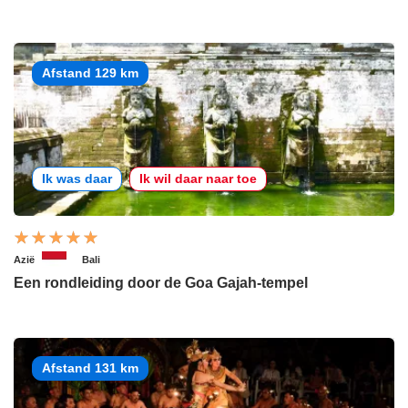
Afstand 129 km
Ik was daar
Ik wil daar naar toe
Azië
Bali
Een rondleiding door de Goa Gajah-tempel
Afstand 131 km