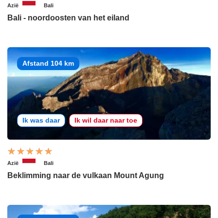
Azië
Bali
Bali - noordoosten van het eiland
Afstand 104 km
Ik was daar
Ik wil daar naar toe
Azië
Bali
Beklimming naar de vulkaan Mount Agung