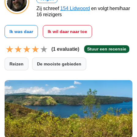
Zij schreef
154 Lidwoord
en volgt hem/haar
16 reizigers
Ik was daar
Ik wil daar naar toe
(1 evaluatie)
Stuur een recensie
Reizen
De mooiste gebieden