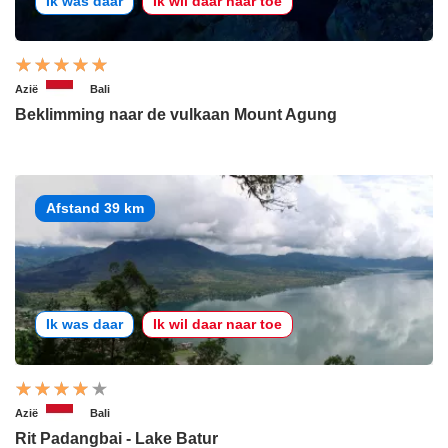
Ik was daar
Ik wil daar naar toe
Azië
Bali
Beklimming naar de vulkaan Mount Agung
Afstand 39 km
Ik was daar
Ik wil daar naar toe
Azië
Bali
Rit Padangbai - Lake Batur