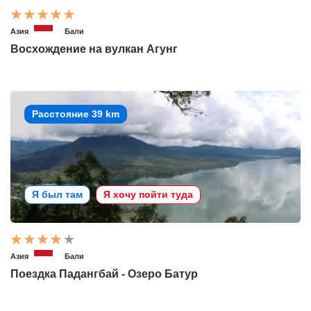
Азия
Бали
Восхождение на вулкан Агунг
Расстояние 39 km
Я был там
Я хочу пойти туда
Азия
Бали
Поездка Падангбай - Озеро Батур