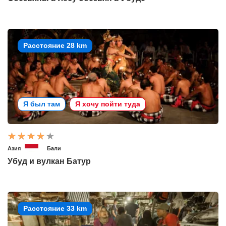
Расстояние 28 km
Я был там
Я хочу пойти туда
Азия
Бали
Убуд и вулкан Батур
Расстояние 33 km