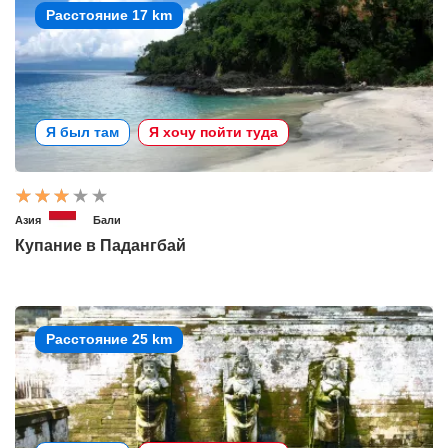
Расстояние 17 km
Я был там
Я хочу пойти туда
Азия
Бали
Купание в Падангбай
Расстояние 25 km