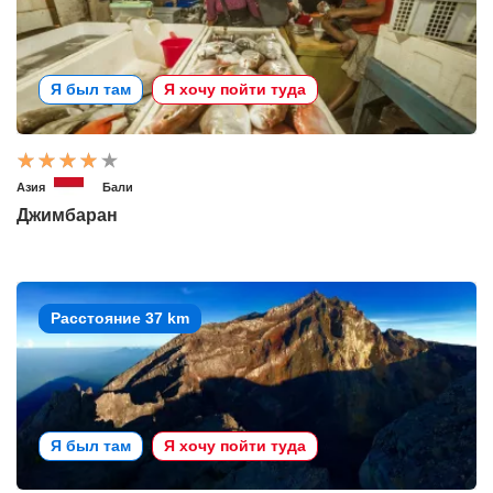
Я был там
Я хочу пойти туда
Азия
Бали
Джимбаран
Расстояние 37 km
Я был там
Я хочу пойти туда