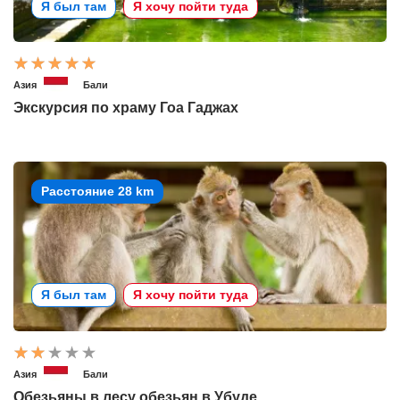
Я был там
Я хочу пойти туда
Азия
Бали
Экскурсия по храму Гоа Гаджах
Расстояние 28 km
Я был там
Я хочу пойти туда
Азия
Бали
Обезьяны в лесу обезьян в Убуде