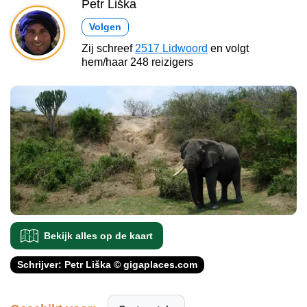
Petr Liška
Volgen
Zij schreef
2517 Lidwoord
en volgt
hem/haar 248 reizigers
Bekijk alles op de kaart
Schrijver: Petr Liška © gigaplaces.com