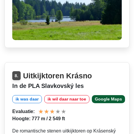
Uitkijktoren Krásno
8.
In de PLA Slavkovský les
ik was daar
ik wil daar naar toe
Google Maps
Evaluatie:
Hoogte: 777 m / 2 549 ft
De romantische stenen uitkijktoren op Krásenský