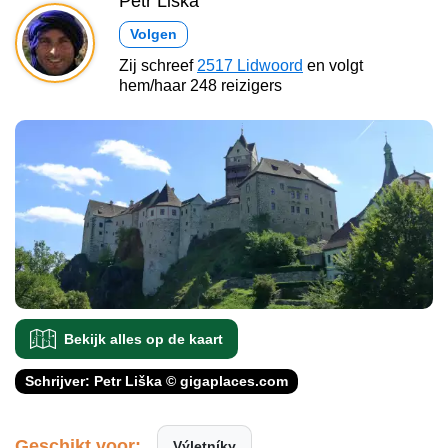
Petr Liška
Volgen
Zij schreef
2517 Lidwoord
en volgt
hem/haar 248 reizigers
Bekijk alles op de kaart
Schrijver: Petr Liška © gigaplaces.com
Geschikt voor:
Výletníky