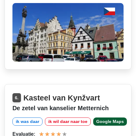
Kasteel van Kynžvart
6.
De zetel van kanselier Metternich
ik was daar
ik wil daar naar toe
Google Maps
Evaluatie: