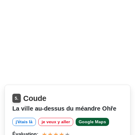
Coude
5.
La ville au-dessus du méandre Ohře
j'étais là
je veux y aller
Google Maps
Évaluation: