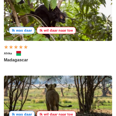
Ik was daar
Ik wil daar naar toe
Afrika
Madagascar
Ik was daar
Ik wil daar naar toe