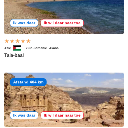
Ik was daar
Ik wil daar naar toe
Azië
Zuid-Jordanië
Akaba
Tala-baai
Afstand 404 km
Ik was daar
Ik wil daar naar toe