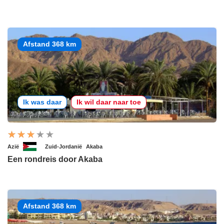
Afstand 368 km
Ik was daar
Ik wil daar naar toe
Azië
Zuid-Jordanië
Akaba
Een rondreis door Akaba
Afstand 368 km