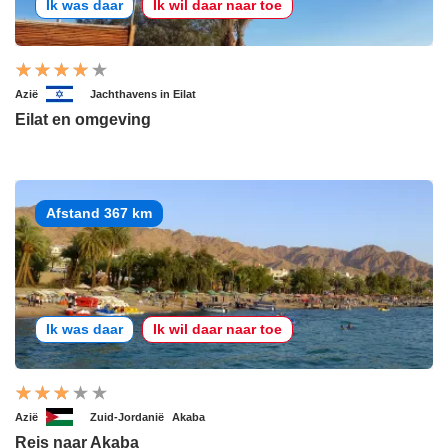
Ik was daar
Ik wil daar naar toe
Azië
Jachthavens in Eilat
Eilat en omgeving
Afstand 367 km
Ik was daar
Ik wil daar naar toe
Azië
Zuid-Jordanië
Akaba
Reis naar Akaba