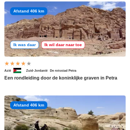
Afstand 406 km
Ik was daar
Ik wil daar naar toe
Azië
Zuid-Jordanië
De rotsstad Petra
Een rondleiding door de koninklijke graven in Petra
Afstand 406 km