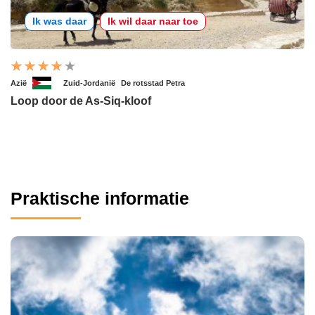
Ik was daar
Ik wil daar naar toe
Azië
Zuid-Jordanië
De rotsstad Petra
Loop door de As-Siq-kloof
Praktische informatie