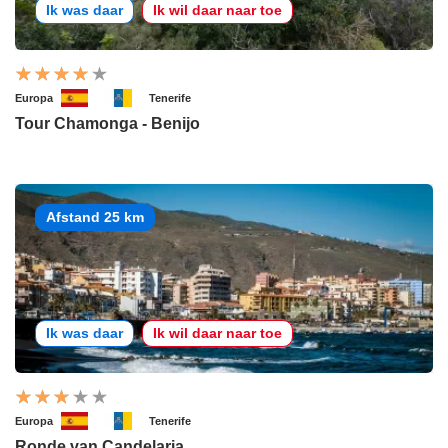
Ik was daar
Ik wil daar naar toe
Europa
Tenerife
Tour Chamonga - Benijo
Afstand 25 km
Ik was daar
Ik wil daar naar toe
Europa
Tenerife
Ronde van Candelaria