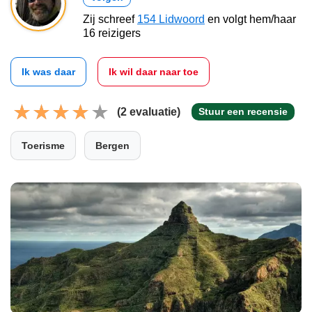
Zij schreef
154 Lidwoord
en volgt hem/haar
16 reizigers
Ik was daar
Ik wil daar naar toe
(2 evaluatie)
Stuur een recensie
Toerisme
Bergen