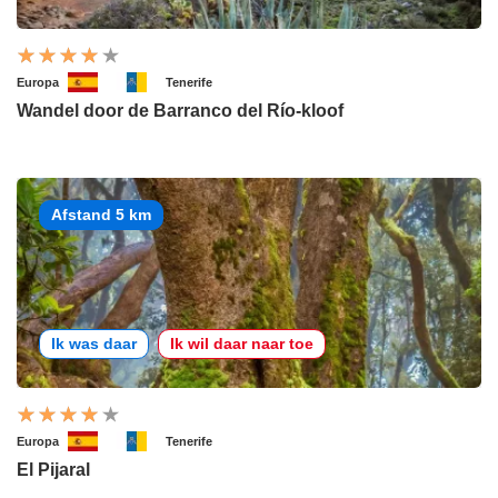
Europa
Tenerife
Wandel door de Barranco del Río-kloof
Afstand 5 km
Ik was daar
Ik wil daar naar toe
Europa
Tenerife
El Pijaral