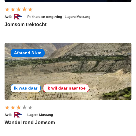
Azië
Pokhara en omgeving
Lagere Mustang
Jomsom trektocht
Afstand 3 km
Ik was daar
Ik wil daar naar toe
Azië
Lagere Mustang
Wandel rond Jomsom