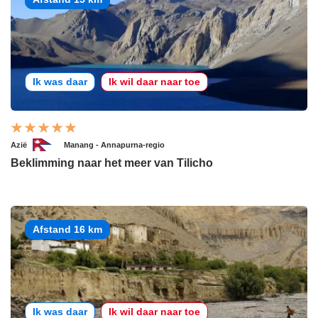
Ik was daar
Ik wil daar naar toe
Azië
Manang - Annapurna-regio
Beklimming naar het meer van Tilicho
Afstand 16 km
Ik was daar
Ik wil daar naar toe