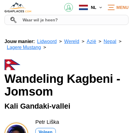
NL
MENU
Jouw manier:
Lidwoord
Wereld
Azië
Nepal
Lagere Mustang
Wandeling Kagbeni -
Jomsom
Kali Gandaki-vallei
Petr Liška
Volgen