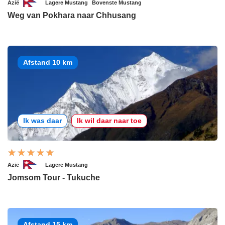
Azië
Lagere Mustang
Bovenste Mustang
Weg van Pokhara naar Chhusang
Afstand 10 km
Ik was daar
Ik wil daar naar toe
Azië
Lagere Mustang
Jomsom Tour - Tukuche
Afstand 15 km