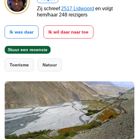
Zij schreef
2517 Lidwoord
en volgt
hem/haar 248 reizigers
Ik was daar
Ik wil daar naar toe
Stuur een recensie
Toerisme
Natuur