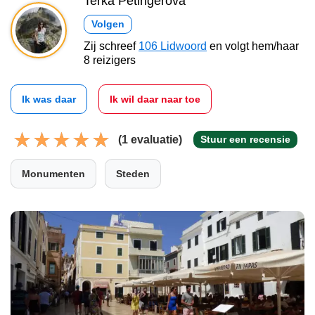
Terka Petingerová
Volgen
Zij schreef
106 Lidwoord
en volgt hem/haar
8 reizigers
Ik was daar
Ik wil daar naar toe
(1 evaluatie)
Stuur een recensie
Monumenten
Steden