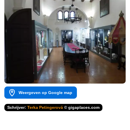
Weergeven op Google map
Schrijver:
Terka Petingerová
© gigaplaces.com