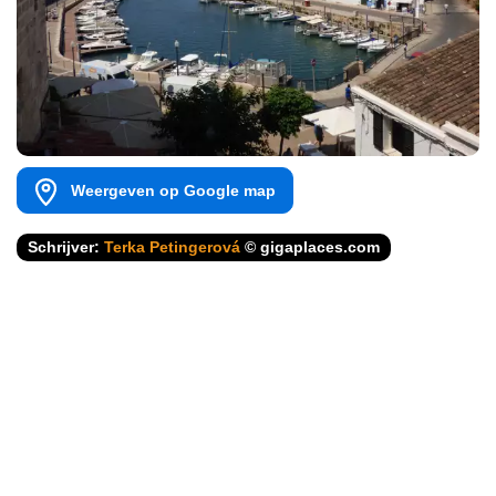
Weergeven op Google map
Schrijver:
Terka Petingerová
© gigaplaces.com