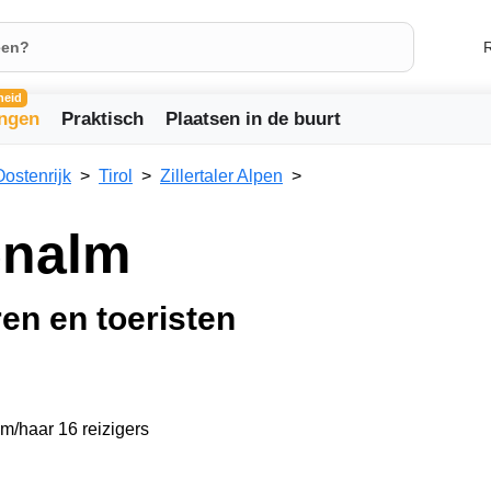
R
heid
ingen
Praktisch
Plaatsen in de buurt
Oostenrijk
Tirol
Zillertaler Alpen
enalm
en en toeristen
em/haar 16 reizigers