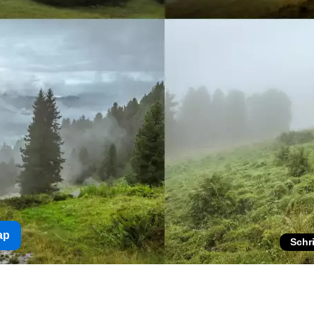
ap
Schr