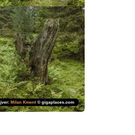
ijver:
Milan Kment
© gigaplaces.com