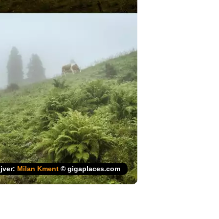
ijver:
Milan Kment
© gigaplaces.com