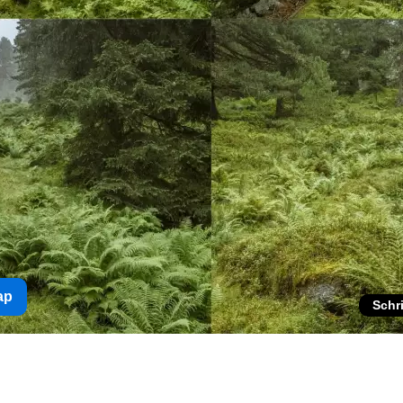
ap
Schr