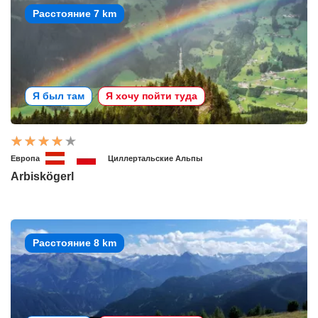
Расстояние 7 km
Я был там
Я хочу пойти туда
Европа
Циллертальские Альпы
Arbiskögerl
Расстояние 8 km