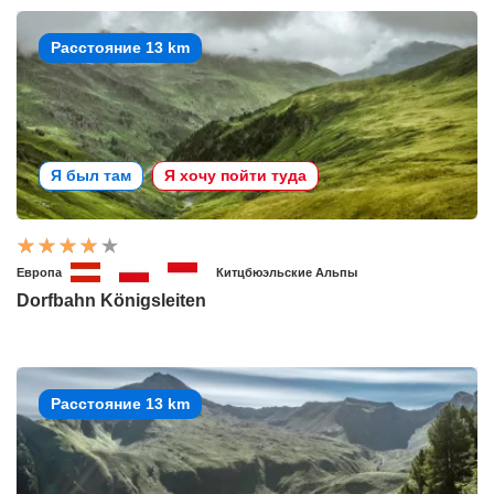
Расстояние 13 km
Я был там
Я хочу пойти туда
Европа
Китцбюэльские Альпы
Dorfbahn Königsleiten
Расстояние 13 km