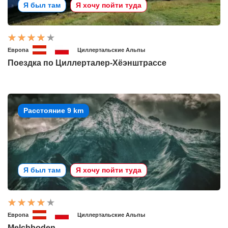
Я был там
Я хочу пойти туда
Европа
Циллертальские Альпы
Поездка по Циллерталер-Хёэнштрассе
Расстояние 9 km
Я был там
Я хочу пойти туда
Европа
Циллертальские Альпы
Melchboden