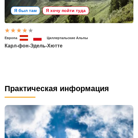
Я был там
Я хочу пойти туда
Европа
Циллертальские Альпы
Карл-фон-Эдель-Хютте
Практическая информация