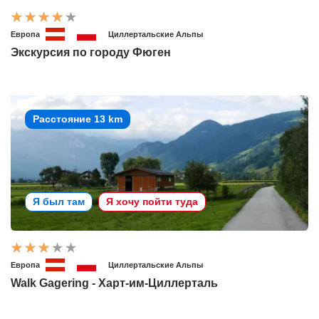
Европа
Циллертальские Альпы
Экскурсия по городу Фюген
Расстояние 13 km
Я был там
Я хочу пойти туда
Европа
Циллертальские Альпы
Walk Gagering - Харт-им-Циллерталь