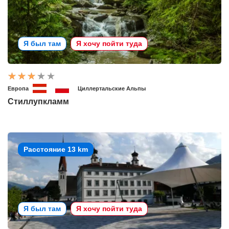
Я был там
Я хочу пойти туда
Европа
Циллертальские Альпы
Стиллупкламм
Расстояние 13 km
Я был там
Я хочу пойти туда