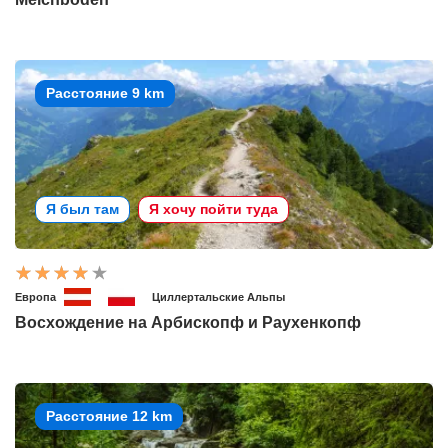
Расстояние 9 km
Я был там
Я хочу пойти туда
Европа
Циллертальские Альпы
Восхождение на Арбископф и Раухенкопф
Расстояние 12 km