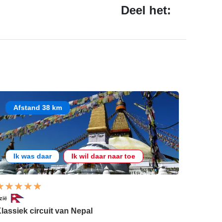
Deel het:
Afstand 38 km
Ik was daar
Ik wil daar naar toe
zië
lassiek circuit van Nepal