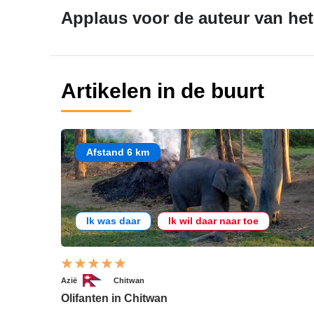
Applaus voor de auteur van het 
Artikelen in de buurt
Afstand 6 km
Ik was daar
Ik wil daar naar toe
Azië
Chitwan
Olifanten in Chitwan