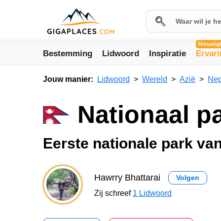
Nieuwig
Bestemming
Lidwoord
Inspiratie
Ervar
Jouw manier:
Lidwoord
Wereld
Azië
Nep
Nationaal p
Eerste nationale park va
Hawrry Bhattarai
Volgen
Zij schreef
1 Lidwoord