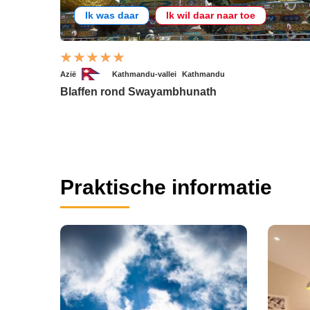
Ik was daar
Ik wil daar naar toe
Azië
Kathmandu-vallei
Kathmandu
Blaffen rond Swayambhunath
Praktische informatie