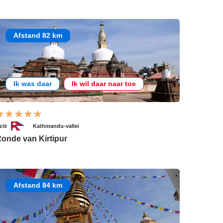
Afstand 82 km
Ik was daar
Ik wil daar naar toe
zië
Kathmandu-vallei
onde van Kirtipur
Afstand 84 km