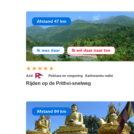
Afstand 47 km
Ik was daar
Ik wil daar naar toe
Azië
Pokhara en omgeving
Kathmandu-vallei
Rijden op de Prithvi-snelweg
Afstand 84 km