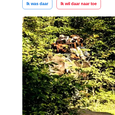
Ik was daar
Ik wil daar naar toe