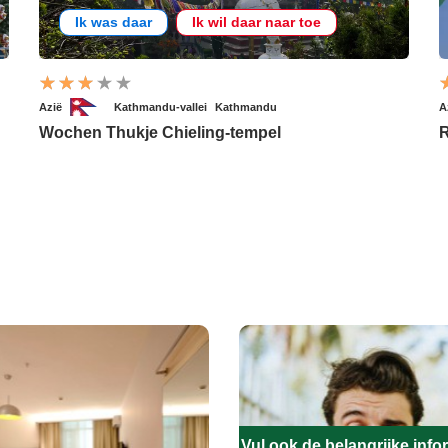
Ik was daar
Ik wil daar naar toe
Azië
Kathmandu-vallei
Kathmandu
A
Wochen Thukje Chieling-tempel
R
Vul ook de belangrijke infor