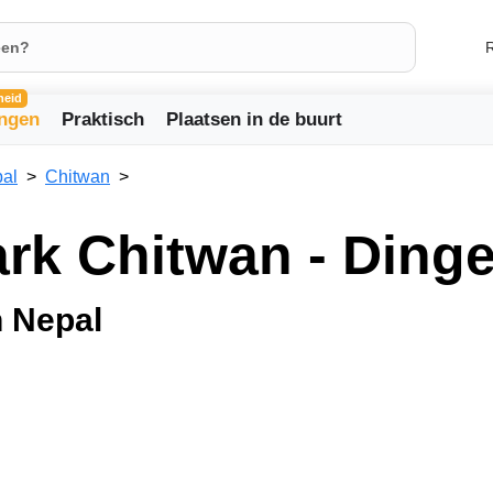
R
heid
ingen
Praktisch
Plaatsen in de buurt
al
Chitwan
ark Chitwan - Ding
n Nepal