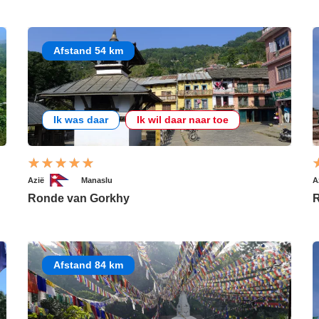
Afstand 54 km
Ik was daar
Ik wil daar naar toe
Azië
Manaslu
A
Ronde van Gorkhy
R
Afstand 84 km