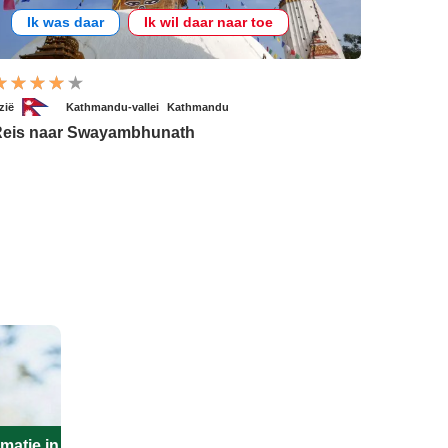
Ik was daar
Ik wil daar naar toe
zië
Kathmandu-vallei
Kathmandu
eis naar Swayambhunath
matie in