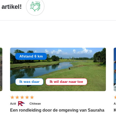
artikel!
Afstand 6 km
Ik was daar
Ik wil daar naar toe
Azië
Chitwan
A
Een rondleiding door de omgeving van Sauraha
K