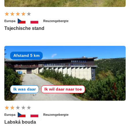
Europa
Reuzengebergte
Tsjechische stand
Afstand 5 km
Ik was daar
Ik wil daar naar toe
Europa
Reuzengebergte
Labská bouda