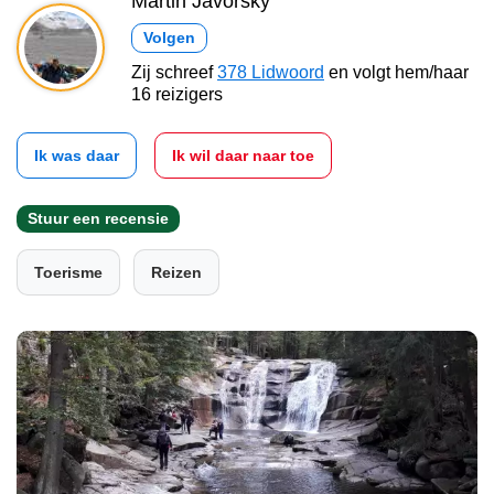
Martin Javorský
Volgen
Zij schreef
378 Lidwoord
en volgt hem/haar
16 reizigers
Ik was daar
Ik wil daar naar toe
Stuur een recensie
Toerisme
Reizen