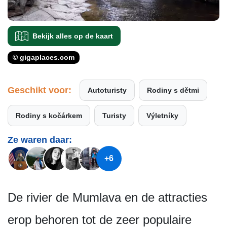
Bekijk alles op de kaart
© gigaplaces.com
Geschikt voor:
Autoturisty
Rodiny s dětmi
Rodiny s kočárkem
Turisty
Výletníky
Ze waren daar:
+6
De rivier de Mumlava en de attracties
erop behoren tot de zeer populaire