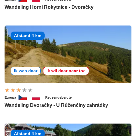
Wandeling Horní Rokytnice - Dvoračky
Afstand 4 km
Ik was daar
Ik wil daar naar toe
Europa
Reuzengebergte
Wandeling Dvoračky - U Růženčiny zahrádky
Afstand 4 km