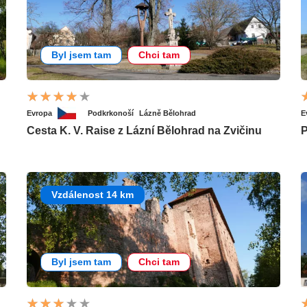
Byl jsem tam
Chci tam
Evropa
Podkrkonoší
Lázně Bělohrad
E
Cesta K. V. Raise z Lázní Bělohrad na Zvičinu
P
Vzdálenost 14 km
Byl jsem tam
Chci tam