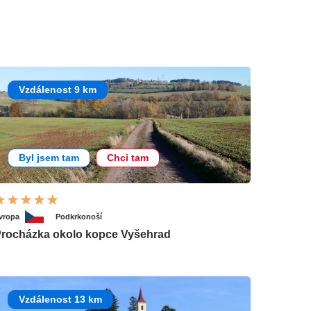
Vzdálenost 9 km
Byl jsem tam
Chci tam
vropa
Podkrkonoší
rocházka okolo kopce Vyšehrad
Vzdálenost 13 km