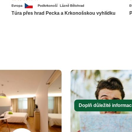
Evropa
Podkrkonoší
Lázně Bělohrad
E
Túra přes hrad Pecka a Krkonošskou vyhlídku
P
Doplň důležité informace