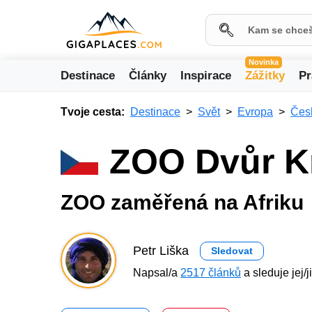
Novinka
Destinace
Články
Inspirace
Zážitky
Pr
Tvoje cesta:
Destinace
Svět
Evropa
Česk
ZOO Dvůr K
ZOO zaměřená na Afriku
Petr Liška
Sledovat
Napsal/a
2517 článků
a sleduje jej/