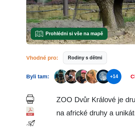
Prohlédni si vše na mapě
Vhodné pro:
Rodiny s dětmi
Byli tam:
C
+14
ZOO Dvůr Králové je dr
na africké druhy a unikát