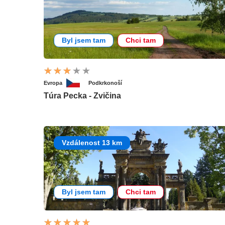
Byl jsem tam
Chci tam
Evropa
Podkrkonoší
Túra Pecka - Zvičina
Vzdálenost 13 km
Byl jsem tam
Chci tam