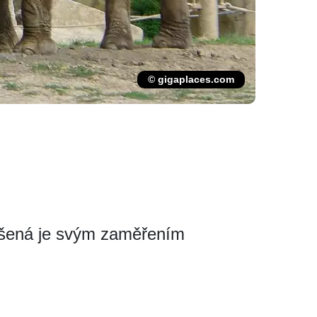
© gigaplaces.com
ášená je svým zaměřením