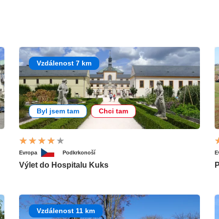
Vzdálenost 7 km
Byl jsem tam
Chci tam
Evropa
Podkrkonoší
E
Výlet do Hospitalu Kuks
P
Vzdálenost 11 km