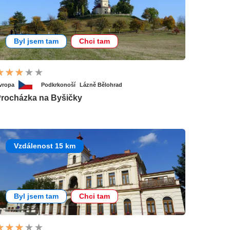
Byl jsem tam
Chci tam
vropa
Podkrkonoší
Lázně Bělohrad
rocházka na Byšičky
Vzdálenost 15 km
Byl jsem tam
Chci tam