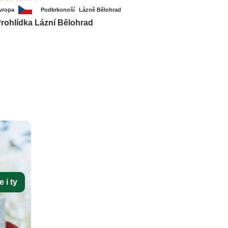
vropa
Podkrkonoší
Lázně Bělohrad
rohlídka Lázní Bělohrad
 i ty