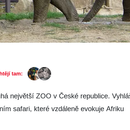
htějí tam:
uhá největší ZOO v České republice. Vyhl
ním safari, které vzdáleně evokuje Afriku