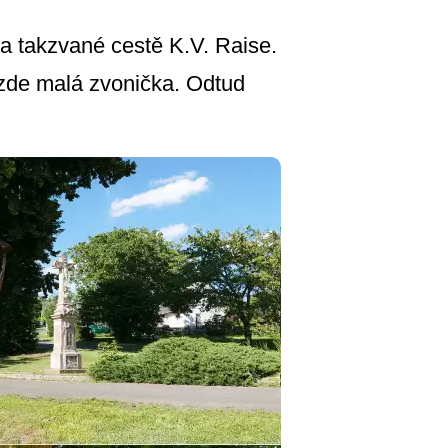
 na takzvané cestě K.V. Raise.
zde malá zvonička. Odtud