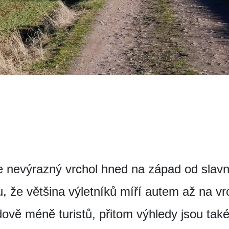
e nevýrazný vrchol hned na západ od sla
, že většina výletníků míří autem až na vrc
ádově méně turistů, přitom výhledy jsou také