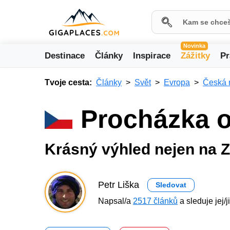
Novinka
Destinace
Články
Inspirace
Zážitky
Pr
Tvoje cesta:
Články
Svět
Evropa
Česká 
Procházka 
Krásný výhled nejen na 
Petr Liška
Sledovat
Napsal/a
2517 článků
a sleduje jej/