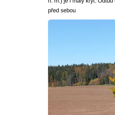
n. m.) je i malý kryt. Odt
před sebou