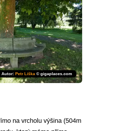
Autor:
Petr Liška
© gigaplaces.com
římo na vrcholu výšina (504m