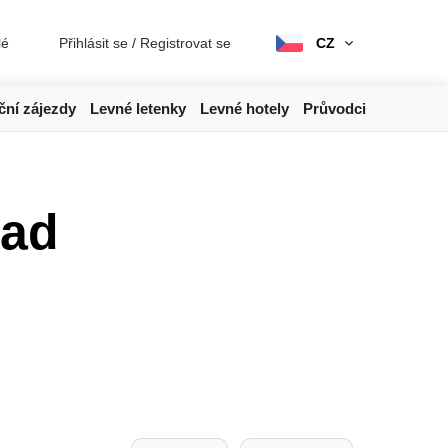
lé
Přihlásit se
/
Registrovat se
CZ
ční zájezdy
Levné letenky
Levné hotely
Průvodci
rad