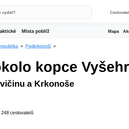
Cestovate
aktické
Místa poblíž
Mapa
Ak
republika
Podkrkonoší
okolo kopce Vyšeh
Zvičinu a Krkonoše
ji 248 cestovatelů