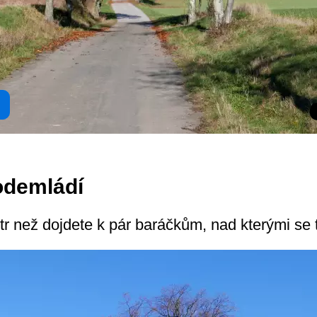
odemládí
etr než dojdete k pár baráčkům, nad kterými se