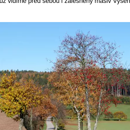
ud už vidíme před sebou i zalesněný masiv Vyš