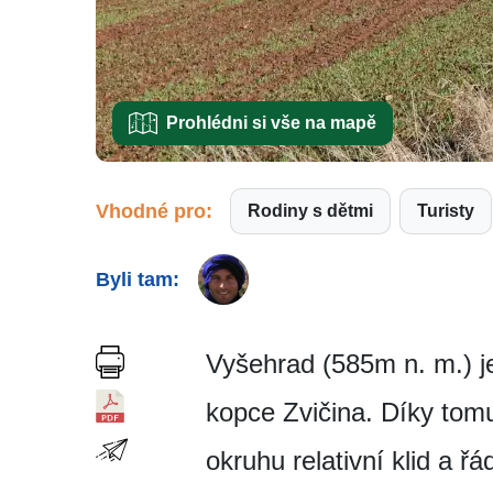
Prohlédni si vše na mapě
Vhodné pro:
Rodiny s dětmi
Turisty
Byli tam:
Vyšehrad (585m n. m.) j
kopce Zvičina. Díky tomu
okruhu relativní klid a ř