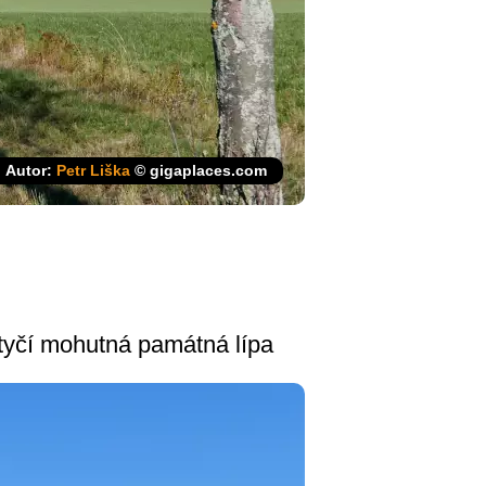
Autor:
Petr Liška
© gigaplaces.com
 tyčí mohutná památná lípa