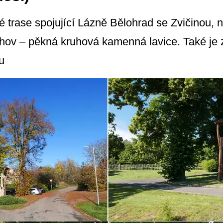
cké trase spojující Lázně Bělohrad se Zvičinou,
hov – pěkná kruhová kamenná lavice. Také je 
ku