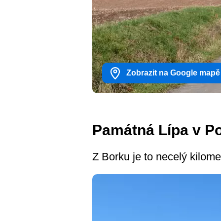
Zobrazit na Google mapě
Památná Lípa v P
Z Borku je to necelý kilom