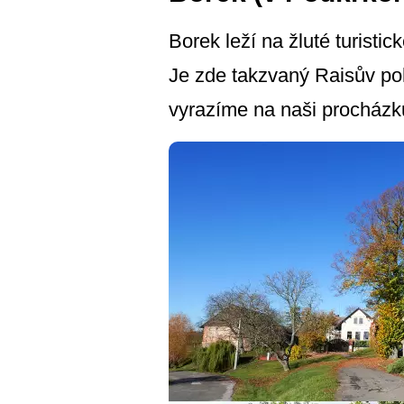
Borek leží na žluté turisti
Je zde takzvaný Raisův po
vyrazíme na naši procház