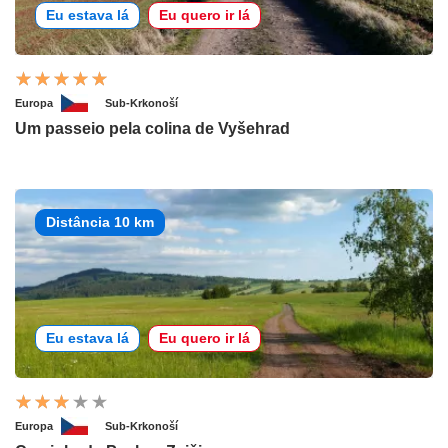
Eu estava lá
Eu quero ir lá
Europa
Sub-Krkonoší
Um passeio pela colina de Vyšehrad
Distância 10 km
Eu estava lá
Eu quero ir lá
Europa
Sub-Krkonoší