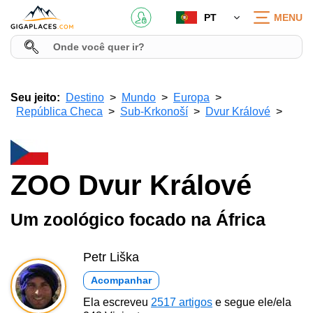
PT
MENU
Seu jeito:
Destino
Mundo
Europa
República Checa
Sub-Krkonoší
Dvur Králové
ZOO Dvur Králové
Um zoológico focado na África
Petr Liška
Acompanhar
Ela escreveu
2517 artigos
e segue ele/ela