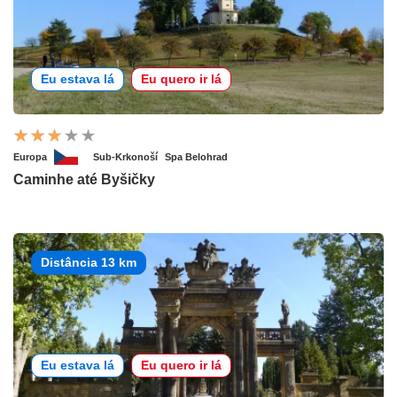
Eu estava lá
Eu quero ir lá
Europa
Sub-Krkonoší
Spa Belohrad
Caminhe até Byšičky
Distância 13 km
Eu estava lá
Eu quero ir lá