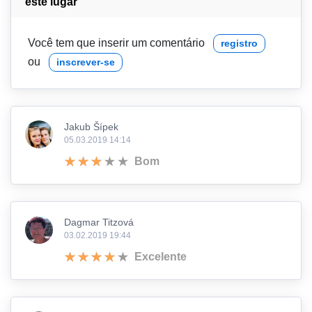
este lugar
Você tem que inserir um comentário
registro
ou
inscrever-se
Jakub Šípek
05.03.2019 14:14
Bom
Dagmar Titzová
03.02.2019 19:44
Excelente