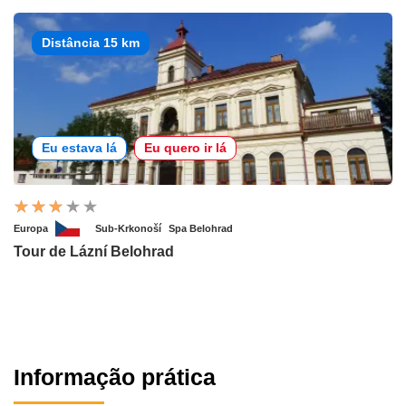
Distância 15 km
Eu estava lá
Eu quero ir lá
Europa
Sub-Krkonoší
Spa Belohrad
Tour de Lázní Belohrad
Informação prática