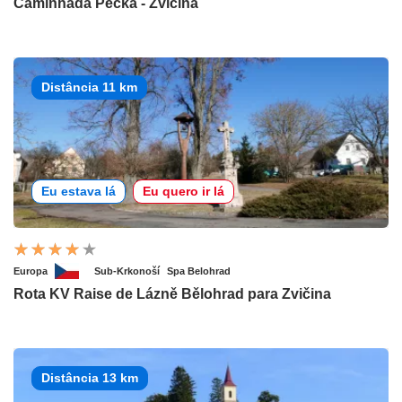
Caminhada Pecka - Zvičina
Distância 11 km
Eu estava lá
Eu quero ir lá
Europa
Sub-Krkonoší
Spa Belohrad
Rota KV Raise de Lázně Bělohrad para Zvičina
Distância 13 km