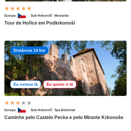
Europa
Sub-Krkonoší
Mostarda
Tour de Hořice em Podkrkonoší
Distância 14 km
Eu estava lá
Eu quero ir lá
Europa
Sub-Krkonoší
Spa Belohrad
Caminhe pelo Castelo Pecka e pelo Mirante Krkonoše