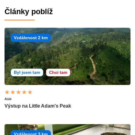
Články poblíž
Vzdálenost 2 km
Byl jsem tam
Chci tam
Asie
Výstup na Little Adam's Peak
Vzdálenost 3 km