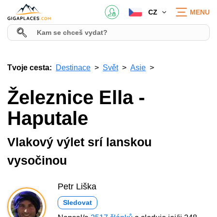
CZ
MENU
Tvoje cesta:
Destinace
Svět
Asie
Železnice Ella -
Haputale
Vlakový výlet srí lanskou
vysočinou
Petr Liška
Sledovat