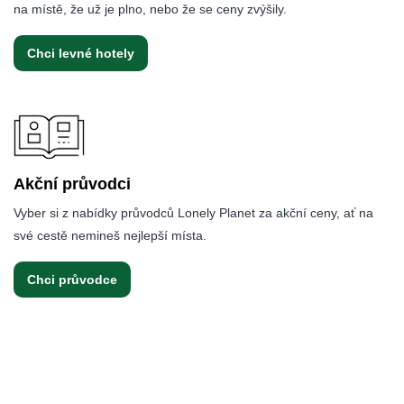
na místě, že už je plno, nebo že se ceny zvýšily.
Chci levné hotely
Akční průvodci
Vyber si z nabídky průvodců Lonely Planet za akční ceny, ať na
své cestě nemineš nejlepší místa.
Chci průvodce