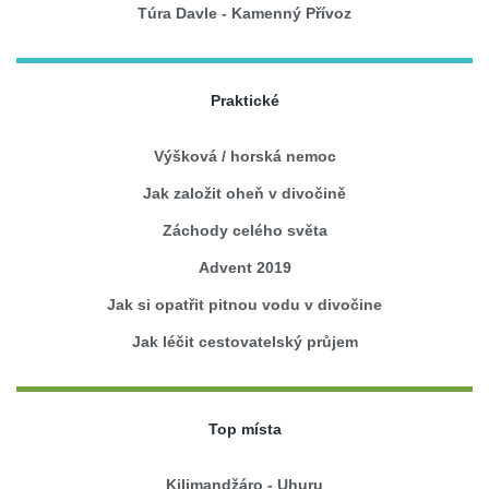
Túra Davle - Kamenný Přívoz
Praktické
Výšková / horská nemoc
Jak založit oheň v divočině
Záchody celého světa
Advent 2019
Jak si opatřit pitnou vodu v divočine
Jak léčit cestovatelský průjem
Top místa
Kilimandžáro - Uhuru