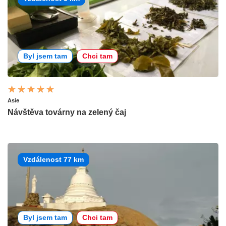
Byl jsem tam
Chci tam
Asie
Návštěva továrny na zelený čaj
Vzdálenost 77 km
Byl jsem tam
Chci tam