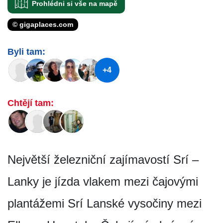
Prohlédni si vše na mapě
© gigaplaces.com
Byli tam:
+4
Chtějí tam:
Největší železniční zajímavostí Srí –
Lanky je jízda vlakem mezi čajovými
plantážemi Srí Lanské vysočiny mezi