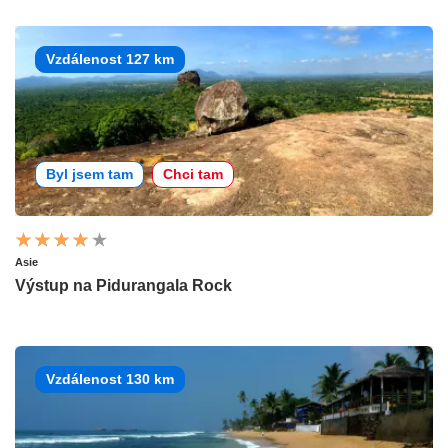
Vzdálenost 127 km
Byl jsem tam
Chci tam
Asie
Výstup na Pidurangala Rock
Vzdálenost 130 km