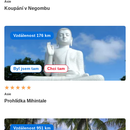
Asie
Koupání v Negombu
Vzdálenost 176 km
Byl jsem tam
Chci tam
Asie
Prohlídka Mihintale
Vzdálenost 951 km