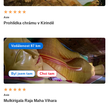
Asie
Prohlídka chrámu v Kirindě
Vzdálenost 87 km
Byl jsem tam
Chci tam
Asie
Mulkirigala Raja Maha Vihara