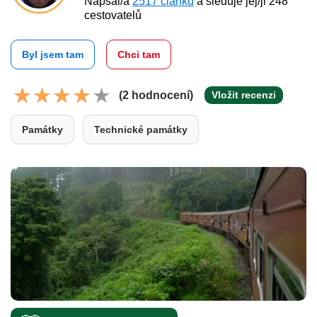
Napsal/a
2517 článků
a sleduje jej/ji 248
cestovatelů
Byl jsem tam
Chci tam
(2 hodnocení)
Vložit recenzi
Památky
Technické památky