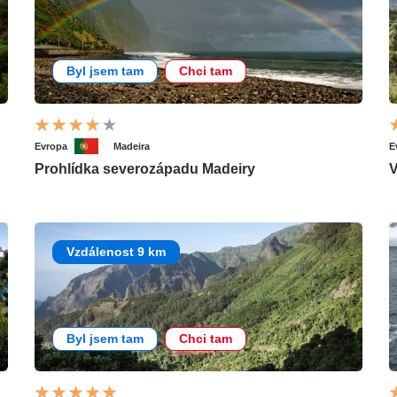
Byl jsem tam
Chci tam
Evropa
Madeira
E
Prohlídka severozápadu Madeiry
V
Vzdálenost 9 km
Byl jsem tam
Chci tam