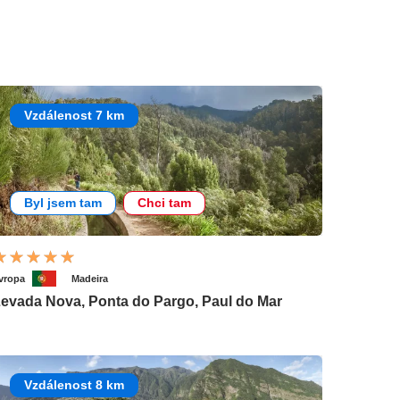
Vzdálenost 7 km
Byl jsem tam
Chci tam
vropa
Madeira
evada Nova, Ponta do Pargo, Paul do Mar
Vzdálenost 8 km