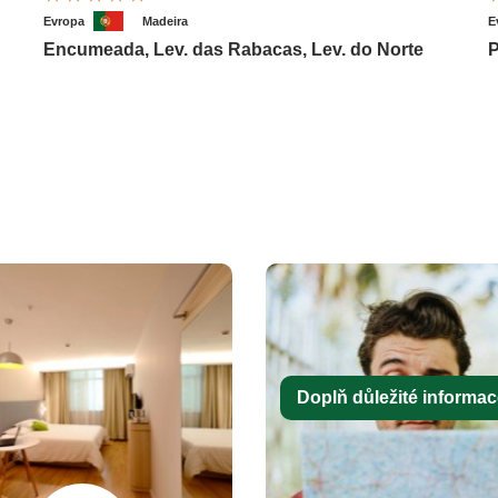
Evropa
Madeira
E
Encumeada, Lev. das Rabacas, Lev. do Norte
P
Doplň důležité informace