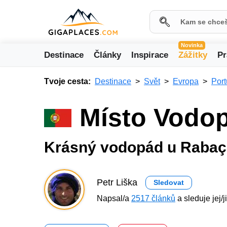
Novinka
Destinace
Články
Inspirace
Zážitky
Pr
Tvoje cesta:
Destinace
Svět
Evropa
Port
Místo Vodo
Krásný vodopád u Rabaç
Petr Liška
Sledovat
Napsal/a
2517 článků
a sleduje jej/