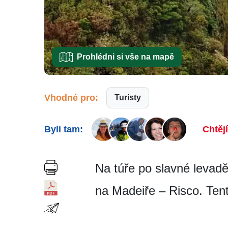
Prohlédni si vše na mapě
Vhodné pro:
Turisty
Byli tam:
Chtěj
Na túře po slavné levadě
na Madeiře – Risco. Ten