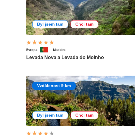
Byl jsem tam
Chci tam
Evropa
Madeira
Levada Nova a Levada do Moinho
Vzdálenost 9 km
Byl jsem tam
Chci tam