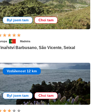
Byl jsem tam
Chci tam
vropa
Madeira
inařství Barbusano, São Vicente, Seixal
Vzdálenost 12 km
Byl jsem tam
Chci tam