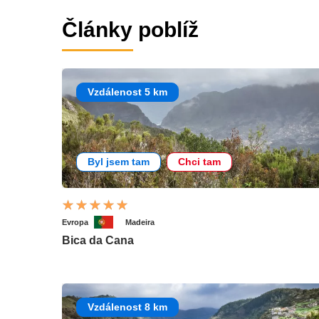
Články poblíž
Vzdálenost 5 km
Byl jsem tam
Chci tam
Evropa
Madeira
Bica da Cana
Vzdálenost 8 km