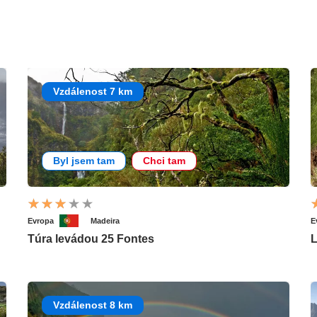
Vzdálenost 7 km
Byl jsem tam
Chci tam
Evropa
Madeira
E
Túra levádou 25 Fontes
L
Vzdálenost 8 km