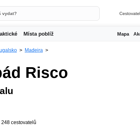
Cestovate
aktické
Místa poblíž
Mapa
Ak
ugalsko
Madeira
pád Risco
alu
ji 248 cestovatelů