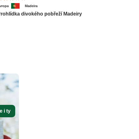
vropa
Madeira
rohlídka divokého pobřeží Madeiry
 i ty