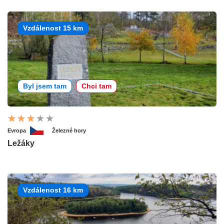
Vzdálenost 15 km
Byl jsem tam
Chci tam
Evropa
Železné hory
Ležáky
Vzdálenost 16 km