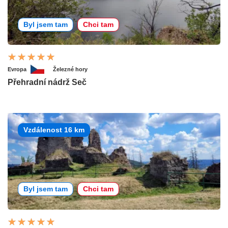
Byl jsem tam
Chci tam
Evropa
Železné hory
Přehradní nádrž Seč
Vzdálenost 16 km
Byl jsem tam
Chci tam