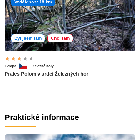
Vzdálenost 18 km
Byl jsem tam
Chci tam
Evropa
Železné hory
Prales Polom v srdci Železných hor
Praktické informace