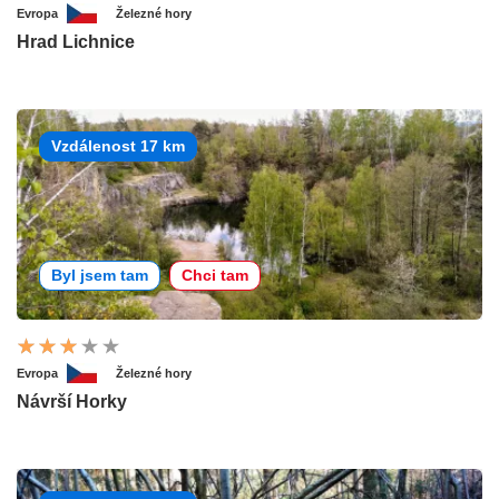
Evropa
Železné hory
Hrad Lichnice
Vzdálenost 17 km
Byl jsem tam
Chci tam
Evropa
Železné hory
Návrší Horky