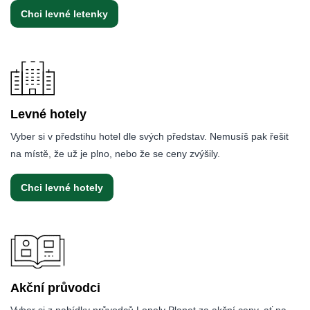
Chci levné letenky
Levné hotely
Vyber si v předstihu hotel dle svých představ. Nemusíš pak řešit
na místě, že už je plno, nebo že se ceny zvýšily.
Chci levné hotely
Akční průvodci
Vyber si z nabídky průvodců Lonely Planet za akční ceny, ať na