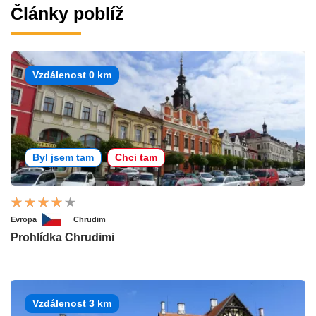
Články poblíž
Vzdálenost 0 km
Byl jsem tam
Chci tam
Evropa
Chrudim
Prohlídka Chrudimi
Vzdálenost 3 km