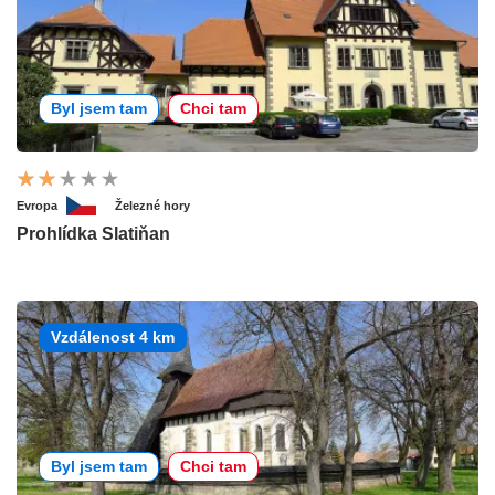
Byl jsem tam
Chci tam
Evropa
Železné hory
Prohlídka Slatiňan
Vzdálenost 4 km
Byl jsem tam
Chci tam