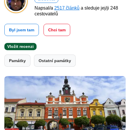
Napsal/a
2517 článků
a sleduje jej/ji 248
cestovatelů
Byl jsem tam
Chci tam
Vložit recenzi
Památky
Ostatní památky