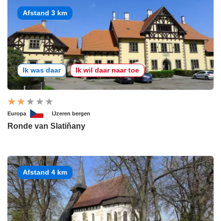
Afstand 3 km
Ik was daar
Ik wil daar naar toe
Europa
IJzeren bergen
Ronde van Slatiňany
Afstand 4 km