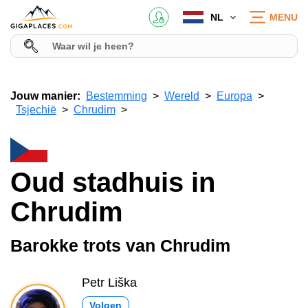
NL
MENU
Jouw manier:
Bestemming
Wereld
Europa
Tsjechië
Chrudim
Oud stadhuis in
Chrudim
Barokke trots van Chrudim
Petr Liška
Volgen