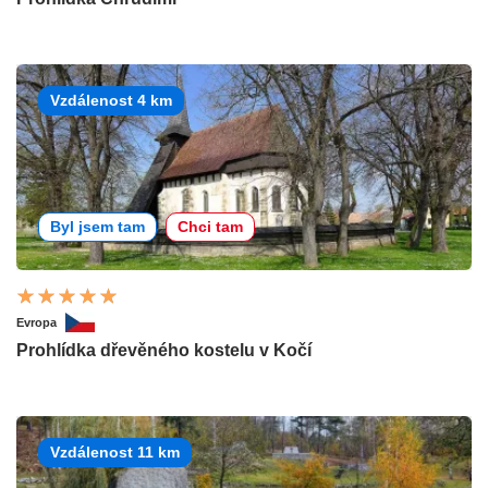
Vzdálenost 4 km
Byl jsem tam
Chci tam
Evropa
Prohlídka dřevěného kostelu v Kočí
Vzdálenost 11 km