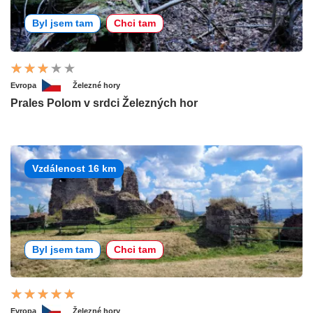
Byl jsem tam
Chci tam
Evropa
Železné hory
Prales Polom v srdci Železných hor
Vzdálenost 16 km
Byl jsem tam
Chci tam
Evropa
Železné hory