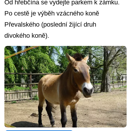
Od hřebčína se vydejte parkem k zámku.
Po cestě je výběh vzácného koně
Převalského (poslední žijící druh
divokého koně).