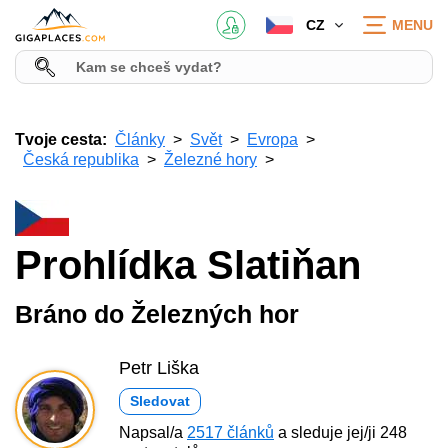
CZ
MENU
Tvoje cesta:
Články
Svět
Evropa
Česká republika
Železné hory
Prohlídka Slatiňan
Bráno do Železných hor
Petr Liška
Sledovat
Napsal/a
2517 článků
a sleduje jej/ji 248