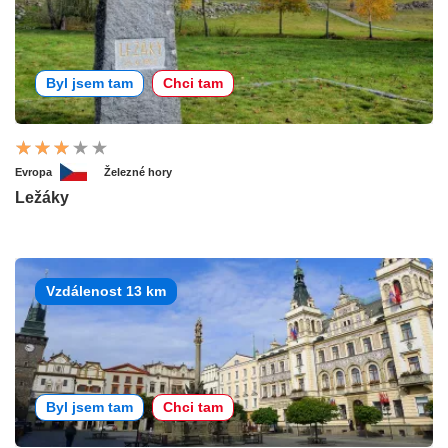
Byl jsem tam
Chci tam
Evropa
Železné hory
Ležáky
Vzdálenost 13 km
Byl jsem tam
Chci tam