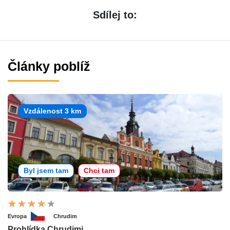
Sdílej to:
Články poblíž
Vzdálenost 3 km
Byl jsem tam
Chci tam
Evropa
Chrudim
Prohlídka Chrudimi