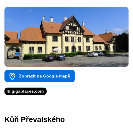
Zobrazit na Google mapě
© gigaplaces.com
Kůň Převalského