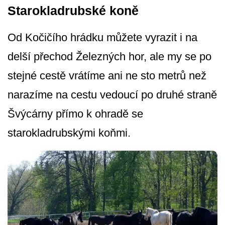
Starokladrubské koně
Od Kočičího hrádku můžete vyrazit i na
delší přechod Železných hor, ale my se po
stejné cestě vrátíme ani ne sto metrů než
narazíme na cestu vedoucí po druhé straně
Švýcárny přímo k ohradě se
starokladrubský­mi koňmi.