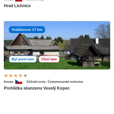
Hrad Lichnice
Vzdálenost 17 km
Byl jsem tam
Chci tam
Evropa
Žďárské vrchy
Českomoravská vrchovina
Prohlídka skanzenu Veselý Kopec