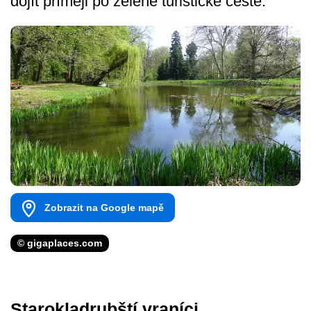
dojít příměji po zelené turistické cestě.
Zobrazit na Google mapě
© gigaplaces.com
Starokladrubští vraníci