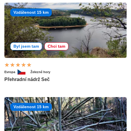
Vzdálenost 15 km
Byl jsem tam
Chci tam
Evropa
Železné hory
Přehradní nádrž Seč
Vzdálenost 15 km