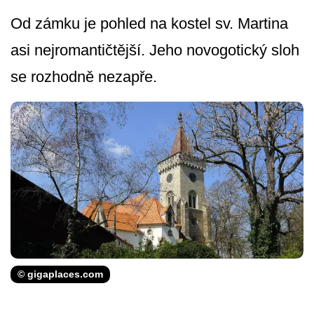
Od zámku je pohled na kostel sv. Martina
asi nejromantičtější. Jeho novogotický sloh
se rozhodně nezapře.
© gigaplaces.com