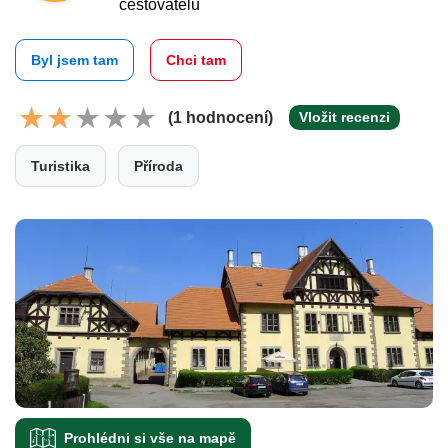
cestovatelů
Byl jsem tam
Chci tam
(1 hodnocení)
Vložit recenzi
Turistika
Příroda
Prohlédni si vše na mapě