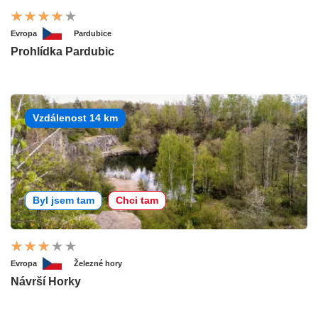
Evropa
Pardubice
Prohlídka Pardubic
Vzdálenost 14 km
Byl jsem tam
Chci tam
Evropa
Železné hory
Návrší Horky